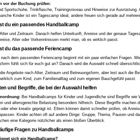
n vor der Buchung prüfen:
nd Sportschuhe, Trinkflasche, Trainingsniveau und Hinweise zur Ausrüstung. 
anche Kinder ist ein Tagescamp ideal, andere freuen sich gerade auf mehre
est du ein passendes Handballcamp
 Alter und Zeitraum. Danach helfen Unterkunft, Anreise und der genaue Tages
nreise, Alter oder Vorkenntnissen merkt man, ob es wirklich passt.
est du das passende Feriencamp
nach dem passenden Feriencamp beginnt mit ein paar einfachen Fragen. Wie al
form fühlt sich für euch gut an? Danach wird die Auswahl schnell übersichtlic
 die Angebote nach Alter, Zeitraum und Betreuungsform, aber lest auch die 
irklich zum Kind, zum Familienalltag und zum eigenen Bauchgefühl passt.
iten und Begriffe, die bei der Auswahl helfen
inordnung:
Bei Handballcamps für Kinder und Jugendliche sind Begriffe wie W
en und altersgerechte Belastung besonders hilfreich. Diese Begriffe machen de
 oder eher kreativ geprägt ist. Eltern können damit schneller prüfen, ob Anr
ssen. Kinder achten oft auf andere Dinge: Gruppe, Thema, Pausen und das G
chen eine Kategorie nützlicher als einen bloßen Überblick.
äufige Fragen zu Handballcamps
ignet sich ein Handballcamp?