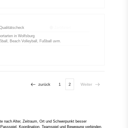
ualitätscheck
Zertifiziert
rtarten in Wolfsburg
all, Beach Volleyball, Fußball uvm.
zurück
1
2
Weiter
te nach Alter, Zeitraum, Ort und Schwerpunkt besser
 Passspiel, Koordination, Teamspiel und Bewegung verbinden.