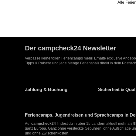
Alle Feri
Der campcheck24 Newsletter
Verpasse keine tollen Feriencamps mehr! Erhalte exklusive Angeb
Tipps & Rabatte und jede Menge Ferienspaß direkt in dein Postfach
Zahlung & Buchung
Sicherheit & Quali
Feriencamps, Jugendreisen und Sprachcamps in Deu
Auf
campcheck24
findest du in über 15 Ländern aktuell mehr als
9
ganz Europa. Ganz ohne versteckte Gebühren, ohne Aufschläge un
und ohne Zwischenkosten.