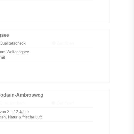
gsee
Qualitätscheck
Zertifiziert
n am Wolfgangsee
mit
Rodaun-Ambrosweg
ualitätscheck
Zertifiziert
on 3 – 12 Jahre
en, Natur & frische Luft