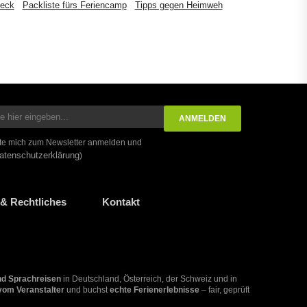
heck
Packliste fürs Feriencamp
Tipps gegen Heimweh
te mich zum Newsletter anmelden und
atenschutzerklärung
)
& Rechtliches
Kontakt
nd Sprachreisen
in Deutschland, Österreich, der Schweiz und in
 vom Veranstalter
und buchst
echte Ferienerlebnisse
– fair, geprüft