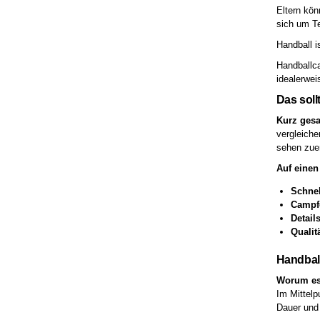
Eltern kön
sich um Te
Handball i
Handballca
idealerwei
Das soll
Kurz gesa
vergleiche
sehen zue
Auf einen 
Schnel
Campf
Detail
Qualit
Handbal
Worum es
Im Mittelp
Dauer und 