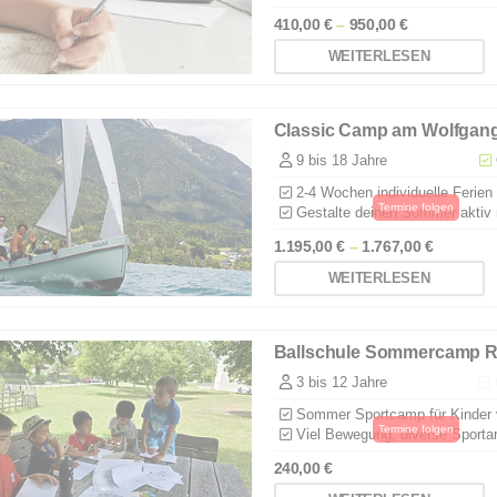
410,00
€
–
950,00
€
WEITERLESEN
Classic Camp am Wolfgan
9 bis 18 Jahre
2-4 Wochen individuelle Ferie
Gestalte deinen Sommer aktiv 
1.195,00
€
–
1.767,00
€
WEITERLESEN
Ballschule Sommercamp 
3 bis 12 Jahre
Q
Sommer Sportcamp für Kinder v
Viel Bewegung, diverse Sportart
240,00
€