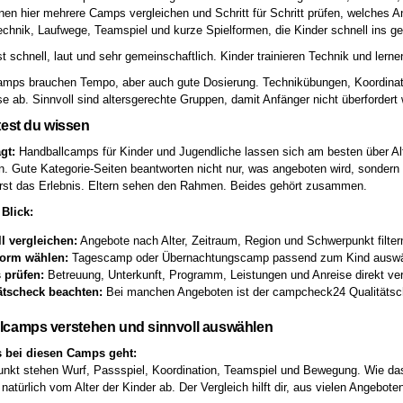
nen hier mehrere Camps vergleichen und Schritt für Schritt prüfen, welches
chnik, Laufwege, Teamspiel und kurze Spielformen, die Kinder schnell ins 
st schnell, laut und sehr gemeinschaftlich. Kinder trainieren Technik und lern
mps brauchen Tempo, aber auch gute Dosierung. Technikübungen, Koordinatio
se ab. Sinnvoll sind altersgerechte Gruppen, damit Anfänger nicht überfordert
test du wissen
gt:
Handballcamps für Kinder und Jugendliche lassen sich am besten über Al
n. Gute Kategorie-Seiten beantworten nicht nur, was angeboten wird, sondern 
rst das Erlebnis. Eltern sehen den Rahmen. Beides gehört zusammen.
Blick:
l vergleichen:
Angebote nach Alter, Zeitraum, Region und Schwerpunkt filter
orm wählen:
Tagescamp oder Übernachtungscamp passend zum Kind auswä
s prüfen:
Betreuung, Unterkunft, Programm, Leistungen und Anreise direkt ver
ätscheck beachten:
Bei manchen Angeboten ist der campcheck24 Qualitätsch
lcamps verstehen und sinnvoll auswählen
 bei diesen Camps geht:
unkt stehen Wurf, Passspiel, Koordination, Teamspiel und Bewegung. Wie das
natürlich vom Alter der Kinder ab. Der Vergleich hilft dir, aus vielen Angebot