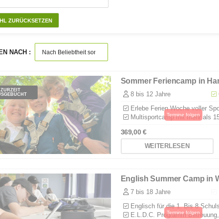
HL ZURÜCKSETZEN
EN NACH :
Sommer Feriencamp in H
ZURZEIT
8 bis 12 Jahre
USGEBUCHT
Erlebe Ferien Woche voller Spo
Multisportcamp mit mehr als 15
369,00
€
WEITERLESEN
English Summer Camp in 
7 bis 18 Jahre
Englisch für die 1. Bis 8 Schul
E.L.D.C. Programm Betreuung,