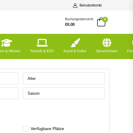
Benutzerkonto
Buchungsübersicht:
0
€0.00
nen & Wissen
Technik & EDV
Kunst & Kultur
Sprachreisen
Fi
Verfügbare Plätze