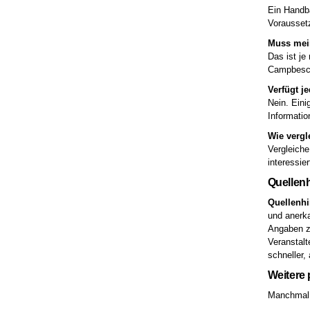
Ein Handba
Vorausset
Muss mei
Das ist je
Campbesch
Verfügt j
Nein. Eini
Informati
Wie vergl
Vergleiche
interessier
Quellenh
Quellenhi
und anerk
Angaben zu
Veranstalt
schneller,
Weitere
Manchmal h