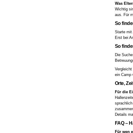
Was Elter
Wichtig si
aus. Für m
So find
Starte mit
Erst bei A
So find
Die Suche 
Betreuungs
Vergleicht
ein Camp w
Orte, Ze
Für die E
Hallenzeit
sprachlich
zusammenpa
Details ma
FAQ – H
Für wen e