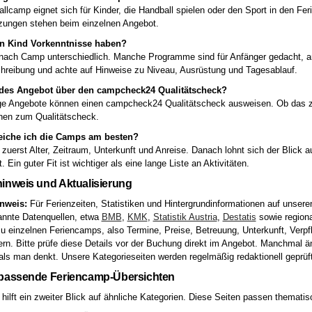
llcamp eignet sich für Kinder, die Handball spielen oder den Sport in den F
zungen stehen beim einzelnen Angebot.
n Kind Vorkenntnisse haben?
 nach Camp unterschiedlich. Manche Programme sind für Anfänger gedacht, an
reibung und achte auf Hinweise zu Niveau, Ausrüstung und Tagesablauf.
edes Angebot über den campcheck24 Qualitätscheck?
ge Angebote können einen campcheck24 Qualitätscheck ausweisen. Ob das zut
onen zum Qualitätscheck.
eiche ich die Camps am besten?
 zuerst Alter, Zeitraum, Unterkunft und Anreise. Danach lohnt sich der Blick 
t. Ein guter Fit ist wichtiger als eine lange Liste an Aktivitäten.
inweis und Aktualisierung
nweis:
Für Ferienzeiten, Statistiken und Hintergrundinformationen auf unseren
annte Datenquellen, etwa
BMB
,
KMK
,
Statistik Austria
,
Destatis
sowie regiona
 einzelnen Feriencamps, also Termine, Preise, Betreuung, Unterkunft, Verp
ern. Bitte prüfe diese Details vor der Buchung direkt im Angebot. Manchmal 
 als man denkt. Unsere Kategorieseiten werden regelmäßig redaktionell geprüft 
 passende Feriencamp-Übersichten
ilft ein zweiter Blick auf ähnliche Kategorien. Diese Seiten passen thematisc