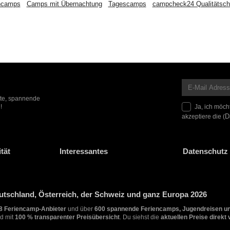
encamps
Camps mit Übernachtung
Tagescamps
campcheck24 Qualitätsc
ote, spannende
Ja, ich möch
!
akzeptiere die (
D
tät
Interessantes
Datenschutz 
tschland, Österreich, der Schweiz und ganz Europa 2026
8 Feriencamp-Anbieter
und über
600 spannende Feriencamps, Jugendreisen u
d mit
100 % transparenter Preisübersicht
. Du siehst die
aktuellen Preise direkt