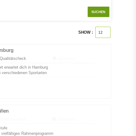
SUCHEN
SHOW :
amburg
Qualitätscheck
Zertifiziert
rt erwartet dich in Hamburg
 verschiedenen Sportarten
Wien
Qualitätscheck
Zertifiziert
stufe
 vielfältiges Rahmenprogramm