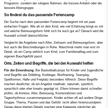
Programm, sondern der ruhigere Rahmen, die kürzere Anfahrt oder die
bessere Altersgruppe.
So findest du das passende Feriencamp
Die Suche nach dem passenden Feriencamp beginnt mit ein paar
einfachen Fragen. Wie alt ist dein Kind, wie viel Erfahrung bringt es mit
und welche Betreuungsform fühlt sich für euch gut an? Danach wird die
Auswahl schnell übersichtlicher.
Vergleicht die Angebote nach Alter, Zeitraum und Betreuungsform, aber
lest auch die Beschreibungen in Ruhe. Manchmal merkt man erst im
Detail, ob ein Camp wirklich zum Kind, zum Familienalltag und zum
eigenen Bauchgefühl passt.
Orte, Zeiten und Begriffe, die bei der Auswahl helfen
Für die Einordnung:
Bei Basketballcamps für Kinder und Jugendliche
sind Begriffe wie Dribbling, Korbleger, Wurftraining, Teamplay,
Spielformen, Halle und Freiplatz besonders hilfreich. Diese Begriffe
machen deutlicher, ob ein Angebot stadtnah, naturnah, sportlich,
sprachlich oder eher kreativ geprägt ist. Eltern können damit schneller
prüfen, ob Anreise, Alter, Betreuung, Kostenrahmen und
Tagesrhythmus zusammenpassen. Kinder achten oft auf andere Dinge:
Gruppe, Thema, Pausen und das Gefühl, nicht allein hineinzustolpern.
Genau diese kleinen Details machen eine Kategorie nützlicher als