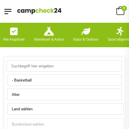
0
Alle Angebote
Abenteuer & Action
Natur & Outdoor
Sport allgem