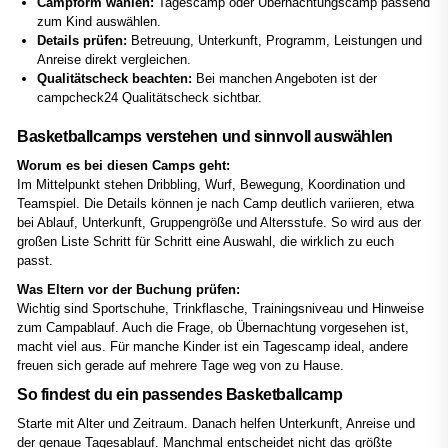
Campform wählen:
Tagescamp oder Übernachtungscamp passend
zum Kind auswählen.
Details prüfen:
Betreuung, Unterkunft, Programm, Leistungen und
Anreise direkt vergleichen.
Qualitätscheck beachten:
Bei manchen Angeboten ist der
campcheck24 Qualitätscheck sichtbar.
Basketballcamps verstehen und sinnvoll auswählen
Worum es bei diesen Camps geht:
Im Mittelpunkt stehen Dribbling, Wurf, Bewegung, Koordination und
Teamspiel. Die Details können je nach Camp deutlich variieren, etwa
bei Ablauf, Unterkunft, Gruppengröße und Altersstufe. So wird aus der
großen Liste Schritt für Schritt eine Auswahl, die wirklich zu euch
passt.
Was Eltern vor der Buchung prüfen:
Wichtig sind Sportschuhe, Trinkflasche, Trainingsniveau und Hinweise
zum Campablauf. Auch die Frage, ob Übernachtung vorgesehen ist,
macht viel aus. Für manche Kinder ist ein Tagescamp ideal, andere
freuen sich gerade auf mehrere Tage weg von zu Hause.
So findest du ein passendes Basketballcamp
Starte mit Alter und Zeitraum. Danach helfen Unterkunft, Anreise und
der genaue Tagesablauf. Manchmal entscheidet nicht das größte