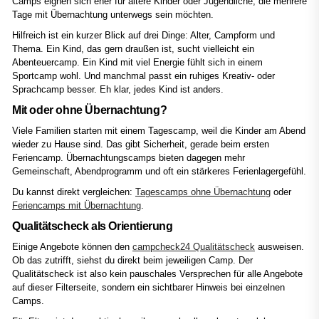
Camps eignen sich eher für ältere Kinder oder Jugendliche, die mehrere
Tage mit Übernachtung unterwegs sein möchten.
Hilfreich ist ein kurzer Blick auf drei Dinge: Alter, Campform und
Thema. Ein Kind, das gern draußen ist, sucht vielleicht ein
Abenteuercamp. Ein Kind mit viel Energie fühlt sich in einem
Sportcamp wohl. Und manchmal passt ein ruhiges Kreativ- oder
Sprachcamp besser. Eh klar, jedes Kind ist anders.
Mit oder ohne Übernachtung?
Viele Familien starten mit einem Tagescamp, weil die Kinder am Abend
wieder zu Hause sind. Das gibt Sicherheit, gerade beim ersten
Feriencamp. Übernachtungscamps bieten dagegen mehr
Gemeinschaft, Abendprogramm und oft ein stärkeres Ferienlagergefühl.
Du kannst direkt vergleichen:
Tagescamps ohne Übernachtung
oder
Feriencamps mit Übernachtung
.
Qualitätscheck als Orientierung
Einige Angebote können den
campcheck24 Qualitätscheck
ausweisen.
Ob das zutrifft, siehst du direkt beim jeweiligen Camp. Der
Qualitätscheck ist also kein pauschales Versprechen für alle Angebote
auf dieser Filterseite, sondern ein sichtbarer Hinweis bei einzelnen
Camps.