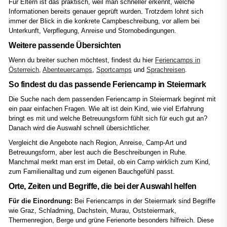
Für Eltern ist das praktisch, weil man schneller erkennt, welche
Informationen bereits genauer geprüft wurden. Trotzdem lohnt sich
immer der Blick in die konkrete Campbeschreibung, vor allem bei
Unterkunft, Verpflegung, Anreise und Stornobedingungen.
Weitere passende Übersichten
Wenn du breiter suchen möchtest, findest du hier
Feriencamps in
Österreich
,
Abenteuercamps
,
Sportcamps
und
Sprachreisen
.
So findest du das passende Feriencamp in Steiermark
Die Suche nach dem passenden Feriencamp in Steiermark beginnt mit
ein paar einfachen Fragen. Wie alt ist dein Kind, wie viel Erfahrung
bringt es mit und welche Betreuungsform fühlt sich für euch gut an?
Danach wird die Auswahl schnell übersichtlicher.
Vergleicht die Angebote nach Region, Anreise, Camp-Art und
Betreuungsform, aber lest auch die Beschreibungen in Ruhe.
Manchmal merkt man erst im Detail, ob ein Camp wirklich zum Kind,
zum Familienalltag und zum eigenen Bauchgefühl passt.
Orte, Zeiten und Begriffe, die bei der Auswahl helfen
Für die Einordnung:
Bei Feriencamps in der Steiermark sind Begriffe
wie Graz, Schladming, Dachstein, Murau, Oststeiermark,
Thermenregion, Berge und grüne Ferienorte besonders hilfreich. Diese