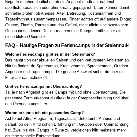
Begriffe machen deutlicher, ob ein Angebot stadtnah, naturnah,
sportlich, sprachlich oder eher kreativ geprägt ist. Eltern können damit
schneller prüfen, ob Anreise, Alter, Betreuung, Kostenrahmen und
Tagesrhythmus zusammenpassen. Kinder achten oft auf andere Dinge:
Gruppe, Thema, Pausen und das Gefühl, nicht allein hineinzustolpern.
Genau diese kleinen Details machen eine Kategorie nützlicher als
einen bloßen Überblick.
FAQ – Häufige Fragen zu Feriencamps in der Steiermark
Welche Feriencamps gibt es in der Steiermark?
Das hängt von der aktuellen Saison und den verfügbaren Anbietern ab.
Häufig findest du Sportcamps, Kreativcamps, Sprachcamps, Outdoor-
Angebote und Tagescamps. Die genaue Auswahl siehst du über die
Filter auf campcheck24.
Gibt es Feriencamps mit Übernachtung?
Ja, je nach Angebot gibt es Camps mit und ohne Übernachtung. Die
passende Form erkennst du direkt in der Campbeschreibung und über
den Übernachtungsfilter.
Woran erkenne ich ein passendes Camp?
Achte auf Alter, Programm, Tagesablauf, Unterkunft, Anreise und
darauf, ob dein Kind schon Erfahrung mit Gruppen oder Übernachtung
hat. Zwei bis drei Camps in Ruhe zu vergleichen hilft meistens mehr
als eine schnelle Entscheidung.