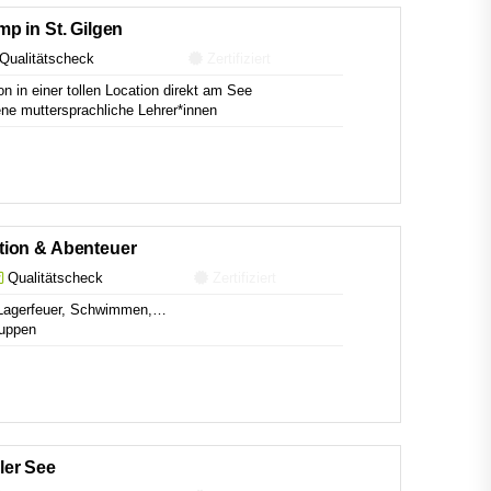
p in St. Gilgen
Qualitätscheck
Zertifiziert
 in einer tollen Location direkt am See
e muttersprachliche Lehrer*innen
ion & Abenteuer
Qualitätscheck
Zertifiziert
 Lagerfeuer, Schwimmen,…
ruppen
ler See