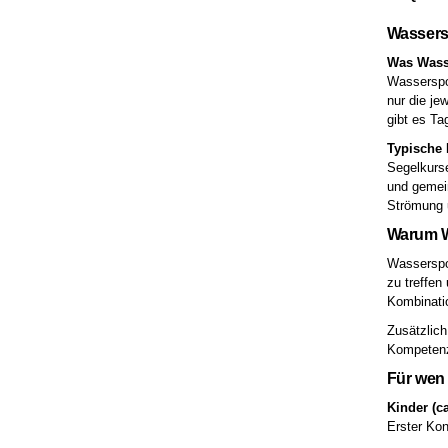
Wassers
Was Wass
Wasserspor
nur die je
gibt es T
Typische 
Segelkurse
und gemein
Strömung 
Warum W
Wasserspor
zu treffen
Kombinati
Zusätzlich
Kompetenz
Für wen
Kinder (ca
Erster Kon