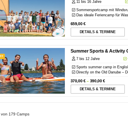
11 bis 16 Jahre
Sommersportcamp mit Windsruf
Das ideale Feriencamp für Wass
659,00
€
DETAILS & TERMINE
Summer Sports & Activity 
OFF
7 bis 12 Jahre
Sports summer camp in English 
Directly on the Old Danube – D
370,00
€
–
390,00
€
DETAILS & TERMINE
 von 179
Camps