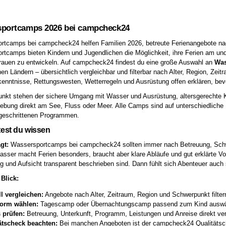
portcamps 2026 bei campcheck24
tcamps bei campcheck24 helfen Familien 2026, betreute Ferienangebote nac
tcamps bieten Kindern und Jugendlichen die Möglichkeit, ihre Ferien am un
trauen zu entwickeln. Auf campcheck24 findest du eine große Auswahl an
Was
en Ländern – übersichtlich vergleichbar und filterbar nach Alter, Region, Z
ntnisse, Rettungswesten, Wetterregeln und Ausrüstung offen erklären, bevo
unkt stehen der sichere Umgang mit Wasser und Ausrüstung, altersgerechte Ku
bung direkt am See, Fluss oder Meer. Alle Camps sind auf unterschiedliche
tgeschrittenen Programmen.
test du wissen
gt:
Wassersportcamps bei campcheck24 sollten immer nach Betreuung, Schwi
sser macht Ferien besonders, braucht aber klare Abläufe und gut erklärte Vo
g und Aufsicht transparent beschrieben sind. Dann fühlt sich Abenteuer auch 
Blick:
l vergleichen:
Angebote nach Alter, Zeitraum, Region und Schwerpunkt filter
orm wählen:
Tagescamp oder Übernachtungscamp passend zum Kind auswä
s prüfen:
Betreuung, Unterkunft, Programm, Leistungen und Anreise direkt ver
ätscheck beachten:
Bei manchen Angeboten ist der campcheck24 Qualitätsch