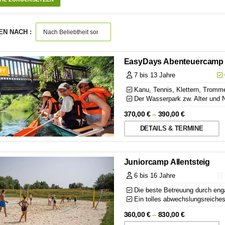
EN NACH :
EasyDays Abenteuercamp 
OFF
7 bis 13 Jahre
Kanu, Tennis, Klettern, Tromm
Der Wasserpark zw. Alter und N
370,00
€
–
390,00
€
DETAILS & TERMINE
Juniorcamp Allentsteig
6 bis 16 Jahre
Die beste Betreuung durch enga
Ein tolles abwechslungsreiches
360,00
€
–
830,00
€