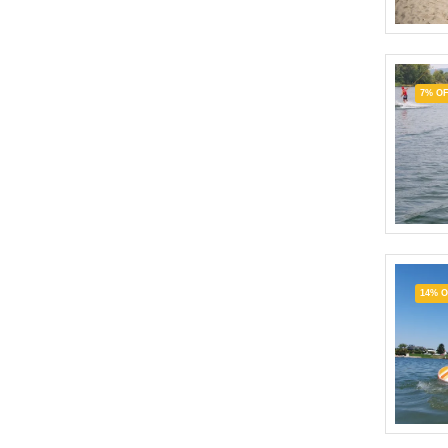
7% O
14% 