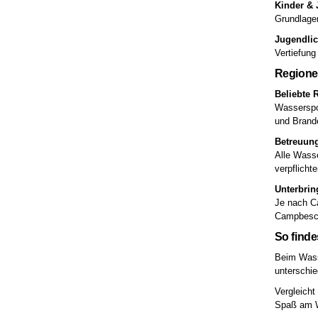
Kinder & 
Grundlagen
Jugendlic
Vertiefung
Regione
Beliebte 
Wasserspo
und Brande
Betreuung
Alle Wass
verpflicht
Unterbrin
Je nach Ca
Campbesch
So find
Beim Wasse
unterschi
Vergleicht
Spaß am W