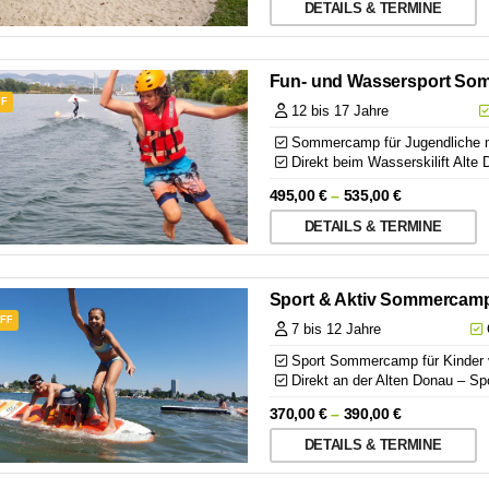
DETAILS & TERMINE
Fun- und Wassersport So
FF
12 bis 17 Jahre
Sommercamp für Jugendliche m
Direkt beim Wasserskilift Alte 
495,00
€
–
535,00
€
DETAILS & TERMINE
Sport & Aktiv Sommercamp
OFF
7 bis 12 Jahre
Q
Sport Sommercamp für Kinder v
Direkt an der Alten Donau – Sp
370,00
€
–
390,00
€
DETAILS & TERMINE