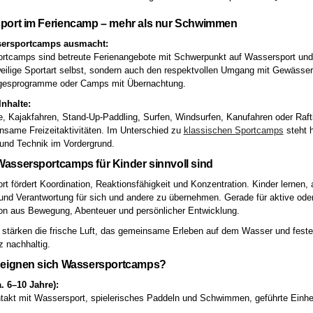
port im Feriencamp – mehr als nur Schwimmen
ersportcamps ausmacht:
tcamps sind betreute Ferienangebote mit Schwerpunkt auf Wassersport und 
weilige Sportart selbst, sondern auch den respektvollen Umgang mit Gewäss
agesprogramme oder Camps mit Übernachtung.
Inhalte:
, Kajakfahren, Stand-Up-Paddling, Surfen, Windsurfen, Kanufahren oder Rafti
same Freizeitaktivitäten. Im Unterschied zu
klassischen Sportcamps
steht 
und Technik im Vordergrund.
assersportcamps für Kinder sinnvoll sind
t fördert Koordination, Reaktionsfähigkeit und Konzentration. Kinder lernen
 und Verantwortung für sich und andere zu übernehmen. Gerade für aktive od
on aus Bewegung, Abenteuer und persönlicher Entwicklung.
 stärken die frische Luft, das gemeinsame Erleben auf dem Wasser und feste
 nachhaltig.
 eignen sich Wassersportcamps?
. 6–10 Jahre):
takt mit Wassersport, spielerisches Paddeln und Schwimmen, geführte Einheit