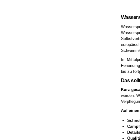
Wassers
Wasserspor
Wasserspor
Selbstver
europäisch
Schwimmken
Im Mittelp
Ferienumge
bis zu for
Das soll
Kurz gesa
werden. Wa
Verpflegun
Auf einen 
Schnel
Campf
Detail
Qualit