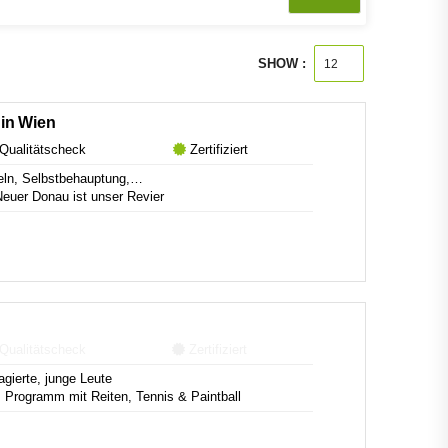
SHOW :
in Wien
Qualitätscheck
Zertifiziert
eln, Selbstbehauptung,…
euer Donau ist unser Revier
Qualitätscheck
Zertifiziert
gierte, junge Leute
 Programm mit Reiten, Tennis & Paintball