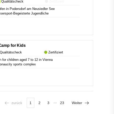
Qualitätscheck
Zertifiziert
en in Podersdorf am Neusiedler See
ersport-Begeisterte Jugendliche
Camp for Kids
Qualitätscheck
Zertifiziert
for children aged 7 to 12 in Vienna
onaucity sports complex
…
zurück
1
2
3
23
Weiter