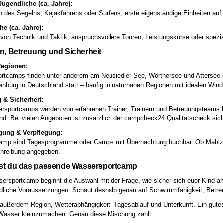
Jugendliche (ca. Jahre):
 des Segelns, Kajakfahrens oder Surfens, erste eigenständige Einheiten au
he (ca. Jahre):
 von Technik und Taktik, anspruchsvollere Touren, Leistungskurse oder spezi
n, Betreuung und Sicherheit
Regionen:
rtcamps finden unter anderem am Neusiedler See, Wörthersee und Attersee i
nburg in Deutschland statt – häufig in naturnahen Regionen mit idealen Wi
 & Sicherheit:
ersportcamps werden von erfahrenen Trainer, Trainern und Betreuungsteams
end. Bei vielen Angeboten ist zusätzlich der campcheck24 Qualitätscheck sich
gung & Verpflegung:
mp sind Tagesprogramme oder Camps mit Übernachtung buchbar. Ob Mahlzeiten 
reibung angegeben.
est du das passende Wassersportcamp
rsportcamp beginnt die Auswahl mit der Frage, wie sicher sich euer Kind a
edliche Voraussetzungen. Schaut deshalb genau auf Schwimmfähigkeit, Betr
 außerdem Region, Wetterabhängigkeit, Tagesablauf und Unterkunft. Ein gut
asser kleinzumachen. Genau diese Mischung zählt.