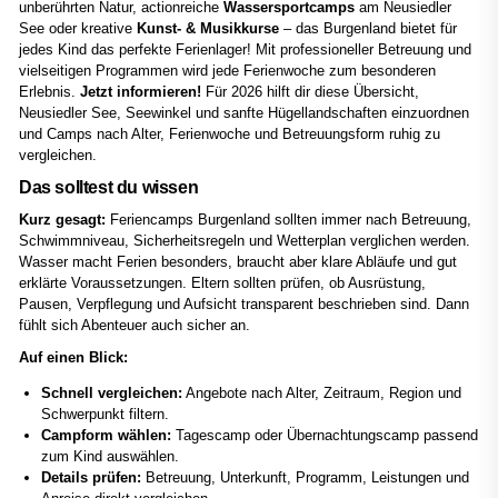
unberührten Natur, actionreiche
Wassersportcamps
am Neusiedler
See oder kreative
Kunst- & Musikkurse
– das Burgenland bietet für
jedes Kind das perfekte Ferienlager! Mit professioneller Betreuung und
vielseitigen Programmen wird jede Ferienwoche zum besonderen
Erlebnis.
Jetzt informieren!
Für 2026 hilft dir diese Übersicht,
Neusiedler See, Seewinkel und sanfte Hügellandschaften einzuordnen
und Camps nach Alter, Ferienwoche und Betreuungsform ruhig zu
vergleichen.
Das solltest du wissen
Kurz gesagt:
Feriencamps Burgenland sollten immer nach Betreuung,
Schwimmniveau, Sicherheitsregeln und Wetterplan verglichen werden.
Wasser macht Ferien besonders, braucht aber klare Abläufe und gut
erklärte Voraussetzungen. Eltern sollten prüfen, ob Ausrüstung,
Pausen, Verpflegung und Aufsicht transparent beschrieben sind. Dann
fühlt sich Abenteuer auch sicher an.
Auf einen Blick:
Schnell vergleichen:
Angebote nach Alter, Zeitraum, Region und
Schwerpunkt filtern.
Campform wählen:
Tagescamp oder Übernachtungscamp passend
zum Kind auswählen.
Details prüfen:
Betreuung, Unterkunft, Programm, Leistungen und