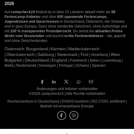
2026
Auf
campcheck24
findest du in über 15 Ländern aktuell mehr als
98
Feriencamp-Anbieter
und über
600 spannende Feriencamps,
Jugendreisen und Sprachreisen
in Deutschland, Österreich, der Schweiz
und in ganz Europa. Ganz ohne versteckte Gebühren, ohne Aufschläge und
mit
100 % transparenter Preisübersicht
. Du siehst die
aktuellen Preise
direkt vom Veranstalter
und buchst
echte Ferienerlebnisse
– fair, geprüft
und ohne Zwischenkosten.
Österreich
Burgenland
Kärnten
Niederösterreich
:
|
|
Oberösterreich
Salzburg
Steiermark
Tirol
Wien
|
|
|
|
| Vorarlberg |
Bulgarien
Deutschland
England
|
|
| Frankreich | Italien | Luxemburg |
Malta | Niederlande | Norwegen | Portugal | Schweiz | Spanien
Änderungen und Irrtümer vorbehalten
©2026 campcheck24 | Alle Rechte vorbehalten
Rechenzentrum in Deutschland | DSGVO konform | ISO 27001 zertifiziert |
Betrieb mit erneuerbarer Energie