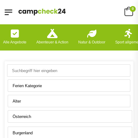
0
Alle Angebote
Abenteuer & Action
Natur & Outdoor
Sport allgem