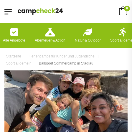
0
Alle Angebote
Abenteuer & Action
Natur & Outdoor
Sport allgem
Startseite
Feriencamps für Kinder und Jugendliche
Sport allgemein
Ballsport Sommercamp in Stadlau