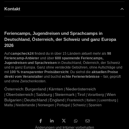
Kontakt
Feriencamps, Jugendreisen und Sprachcamps in
Deutschland, Österreich, der Schweiz und ganz Europa
2026
Auf
campcheck24
findest du in über 15 Ländern aktuell mehr als
98
Feriencamp-Anbieter
und über
600 spannende Feriencamps,
Jugendreisen und Sprachreisen
in Deutschland, Österreich, der Schweiz
und in ganz Europa. Ganz ohne versteckte Gebühren, ohne Aufschläge und
mit
100 % transparenter Preisübersicht
. Du siehst die
aktuellen Preise
direkt vom Veranstalter
und buchst
echte Ferienerlebnisse
– fair, geprüft
und ohne Zwischenkosten.
Österreich
Burgenland
Kärnten
Niederösterreich
:
|
|
Oberösterreich
Salzburg
Steiermark
Tirol
Wien
|
|
|
|
| Vorarlberg |
Bulgarien
Deutschland
England
|
|
| Frankreich | Italien | Luxemburg |
Malta | Niederlande | Norwegen | Portugal | Schweiz | Spanien
Änderungen und Irrtümer vorbehalten