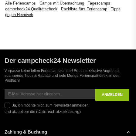
Alle Feriencamps
Camps mit Übernachtung
Tagescamps
campcheck24 Qualitätscheck
Packliste fürs Feriencamp
Tipps
gegen Heimweh
Der campcheck24 Newsletter
Verpasse keine tollen Feriencamps mehr! Erhalte exklusive Angebote,
spannende Tipps & Rabatte und jede Menge Ferienspaß direkt in dein
Postfach!
Ja, ich möchte mich zum Newsletter anmelden
Datenschutzerklärung
und akzeptiere die (
)
Zahlung & Buchung