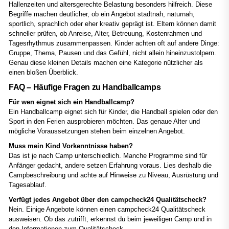
Hallenzeiten und altersgerechte Belastung besonders hilfreich. Diese
Begriffe machen deutlicher, ob ein Angebot stadtnah, naturnah,
sportlich, sprachlich oder eher kreativ geprägt ist. Eltern können damit
schneller prüfen, ob Anreise, Alter, Betreuung, Kostenrahmen und
Tagesrhythmus zusammenpassen. Kinder achten oft auf andere Dinge:
Gruppe, Thema, Pausen und das Gefühl, nicht allein hineinzustolpern.
Genau diese kleinen Details machen eine Kategorie nützlicher als
einen bloßen Überblick.
FAQ – Häufige Fragen zu Handballcamps
Für wen eignet sich ein Handballcamp?
Ein Handballcamp eignet sich für Kinder, die Handball spielen oder den
Sport in den Ferien ausprobieren möchten. Das genaue Alter und
mögliche Voraussetzungen stehen beim einzelnen Angebot.
Muss mein Kind Vorkenntnisse haben?
Das ist je nach Camp unterschiedlich. Manche Programme sind für
Anfänger gedacht, andere setzen Erfahrung voraus. Lies deshalb die
Campbeschreibung und achte auf Hinweise zu Niveau, Ausrüstung und
Tagesablauf.
Verfügt jedes Angebot über den campcheck24 Qualitätscheck?
Nein. Einige Angebote können einen campcheck24 Qualitätscheck
ausweisen. Ob das zutrifft, erkennst du beim jeweiligen Camp und in
den Informationen zum Qualitätscheck.