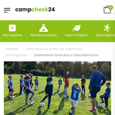
0
Alle Angebote
Abenteuer & Action
Natur & Outdoor
Sport allgem
Startseite
Feriencamps für Kinder und Jugendliche
Sport allgemein
Sommerferien Sportcamp in Obersiebenbrunn