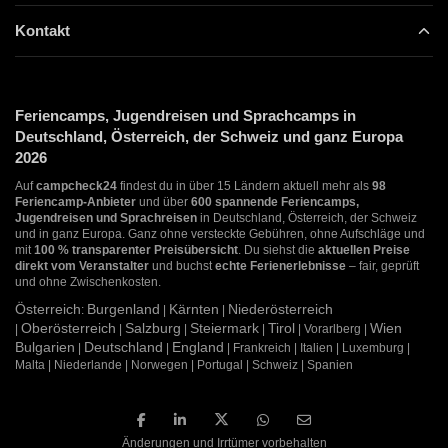
Kontakt
Feriencamps, Jugendreisen und Sprachcamps in
Deutschland, Österreich, der Schweiz und ganz Europa
2026
Auf
campcheck24
findest du in über 15 Ländern aktuell mehr als
98
Feriencamp-Anbieter
und über
600 spannende Feriencamps,
Jugendreisen und Sprachreisen
in Deutschland, Österreich, der Schweiz
und in ganz Europa. Ganz ohne versteckte Gebühren, ohne Aufschläge und
mit
100 % transparenter Preisübersicht
. Du siehst die
aktuellen Preise
direkt vom Veranstalter
und buchst
echte Ferienerlebnisse
– fair, geprüft
und ohne Zwischenkosten.
Österreich
Burgenland
Kärnten
Niederösterreich
:
|
|
Oberösterreich
Salzburg
Steiermark
Tirol
Wien
|
|
|
|
| Vorarlberg |
Bulgarien
Deutschland
England
|
|
| Frankreich | Italien | Luxemburg |
Malta | Niederlande | Norwegen | Portugal | Schweiz | Spanien
Änderungen und Irrtümer vorbehalten