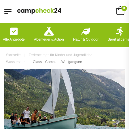
0
Alle Angebote
Abenteuer & Action
Natur & Outdoor
Sport allgem
Startseite
Feriencamps für Kinder und Jugendliche
Wassersport
Classic Camp am Wolfgangsee