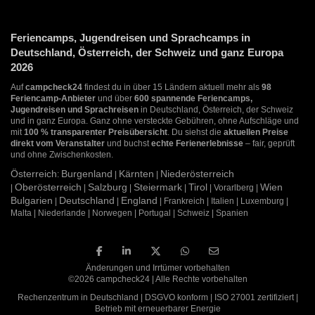
Feriencamps, Jugendreisen und Sprachcamps in
Deutschland, Österreich, der Schweiz und ganz Europa
2026
Auf
campcheck24
findest du in über 15 Ländern aktuell mehr als
98
Feriencamp-Anbieter
und über
600 spannende Feriencamps,
Jugendreisen und Sprachreisen
in Deutschland, Österreich, der Schweiz
und in ganz Europa. Ganz ohne versteckte Gebühren, ohne Aufschläge und
mit
100 % transparenter Preisübersicht
. Du siehst die
aktuellen Preise
direkt vom Veranstalter
und buchst
echte Ferienerlebnisse
– fair, geprüft
und ohne Zwischenkosten.
Österreich
Burgenland
Kärnten
Niederösterreich
:
|
|
Oberösterreich
Salzburg
Steiermark
Tirol
Wien
|
|
|
|
| Vorarlberg |
Bulgarien
Deutschland
England
|
|
| Frankreich | Italien | Luxemburg |
Malta | Niederlande | Norwegen | Portugal | Schweiz | Spanien
Änderungen und Irrtümer vorbehalten
©2026 campcheck24 | Alle Rechte vorbehalten
Rechenzentrum in Deutschland | DSGVO konform | ISO 27001 zertifiziert |
Betrieb mit erneuerbarer Energie