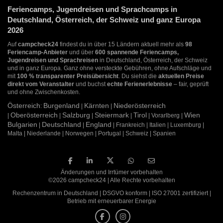
Feriencamps, Jugendreisen und Sprachcamps in
Deutschland, Österreich, der Schweiz und ganz Europa
2026
Auf
campcheck24
findest du in über 15 Ländern aktuell mehr als
98
Feriencamp-Anbieter
und über
600 spannende Feriencamps,
Jugendreisen und Sprachreisen
in Deutschland, Österreich, der Schweiz
und in ganz Europa. Ganz ohne versteckte Gebühren, ohne Aufschläge und
mit
100 % transparenter Preisübersicht
. Du siehst die
aktuellen Preise
direkt vom Veranstalter
und buchst
echte Ferienerlebnisse
– fair, geprüft
und ohne Zwischenkosten.
Österreich
Burgenland
Kärnten
Niederösterreich
:
|
|
Oberösterreich
Salzburg
Steiermark
Tirol
Wien
|
|
|
|
| Vorarlberg |
Bulgarien
Deutschland
England
|
|
| Frankreich | Italien | Luxemburg |
Malta | Niederlande | Norwegen | Portugal | Schweiz | Spanien
Änderungen und Irrtümer vorbehalten
©2026 campcheck24 | Alle Rechte vorbehalten
Rechenzentrum in Deutschland | DSGVO konform | ISO 27001 zertifiziert |
Betrieb mit erneuerbarer Energie