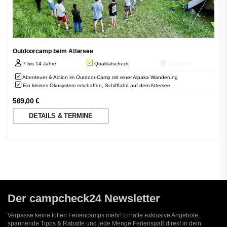
Outdoorcamp beim Attersee
7 bis 14 Jahre
Qualitätscheck
Zertifiziert
Abenteuer & Action im Outdoor-Camp mit einer Alpaka Wanderung
Ein kleines Ökosystem erschaffen, Schifffahrt auf dem Attersee
569,00
€
DETAILS & TERMINE
Der campcheck24 Newsletter
Verpasse keine tollen Feriencamps mehr! Erhalte exklusive Angebote,
spannende Tipps & Rabatte und jede Menge Ferienspaß direkt in dein