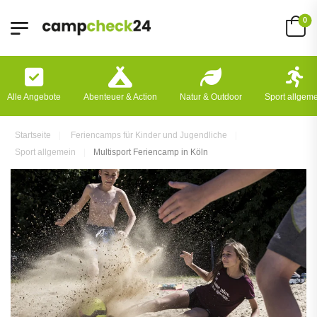
0
Alle Angebote
Abenteuer & Action
Natur & Outdoor
Sport allgem
Startseite
Feriencamps für Kinder und Jugendliche
Sport allgemein
Multisport Feriencamp in Köln