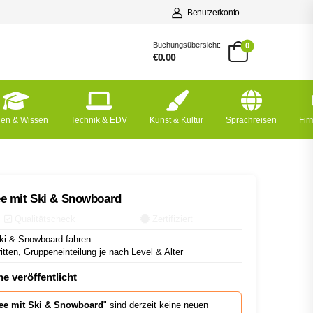
Benutzerkonto
Buchungsübersicht:
0
€0.00
nen & Wissen
Technik & EDV
Kunst & Kultur
Sprachreisen
Fi
e mit Ski & Snowboard
Qualitätscheck
Zertifiziert
ki & Snowboard fahren
tten, Gruppeneinteilung je nach Level & Alter
e veröffentlicht
ee mit Ski & Snowboard
" sind derzeit keine neuen