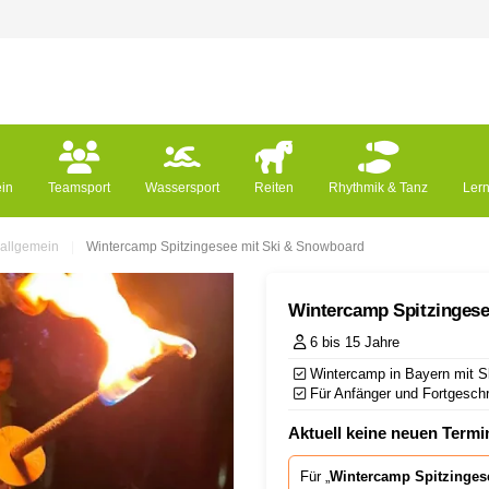
ein
Teamsport
Wassersport
Reiten
Rhythmik & Tanz
Ler
 allgemein
Wintercamp Spitzingesee mit Ski & Snowboard
Wintercamp Spitzingese
6 bis 15 Jahre
Wintercamp in Bayern mit S
Für Anfänger und Fortgeschri
Aktuell keine neuen Termin
Für „
Wintercamp Spitzinges