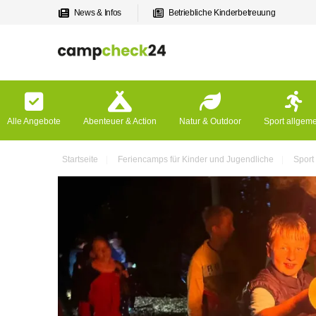
News & Infos
Betriebliche Kinderbetreuung
Alle Angebote
Abenteuer & Action
Natur & Outdoor
Sport allgem
Startseite
Feriencamps für Kinder und Jugendliche
Sport