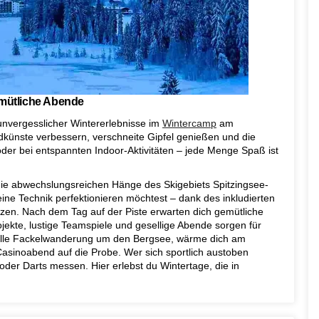
emütliche Abende
unvergesslicher Wintererlebnisse im
Wintercamp
am
dkünste verbessern, verschneite Gipfel genießen und die
oder bei entspannten Indoor-Aktivitäten – jede Menge Spaß ist
 die abwechslungsreichen Hänge des Skigebiets Spitzingsee-
ne Technik perfektionieren möchtest – dank des inkludierten
tzen. Nach dem Tag auf der Piste erwarten dich gemütliche
kte, lustige Teamspiele und gesellige Abende sorgen für
lle Fackelwanderung um den Bergsee, wärme dich am
Casinoabend auf die Probe. Wer sich sportlich austoben
 oder Darts messen. Hier erlebst du Wintertage, die in