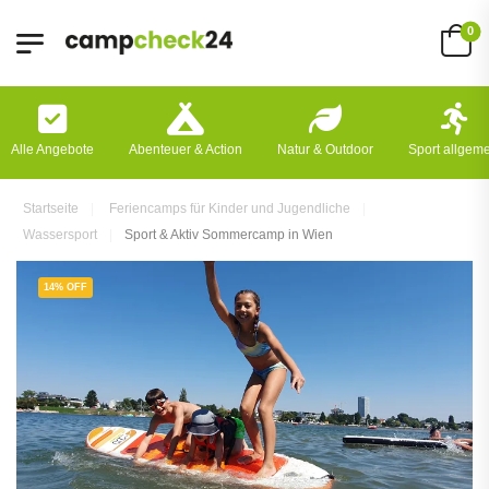
0
Alle Angebote
Abenteuer & Action
Natur & Outdoor
Sport allgem
Startseite
Feriencamps für Kinder und Jugendliche
Wassersport
Sport & Aktiv Sommercamp in Wien
14% OFF