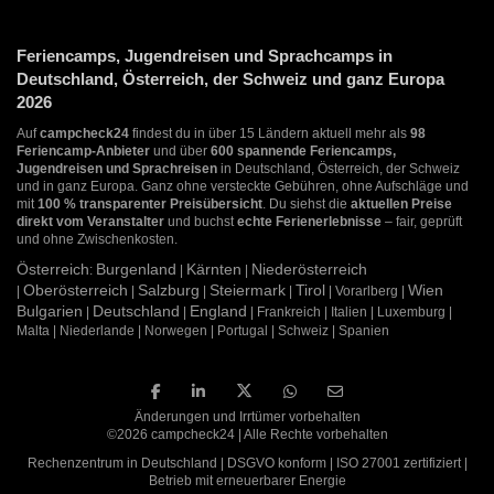
Feriencamps, Jugendreisen und Sprachcamps in
Deutschland, Österreich, der Schweiz und ganz Europa
2026
Auf
campcheck24
findest du in über 15 Ländern aktuell mehr als
98
Feriencamp-Anbieter
und über
600 spannende Feriencamps,
Jugendreisen und Sprachreisen
in Deutschland, Österreich, der Schweiz
und in ganz Europa. Ganz ohne versteckte Gebühren, ohne Aufschläge und
mit
100 % transparenter Preisübersicht
. Du siehst die
aktuellen Preise
direkt vom Veranstalter
und buchst
echte Ferienerlebnisse
– fair, geprüft
und ohne Zwischenkosten.
Österreich
Burgenland
Kärnten
Niederösterreich
:
|
|
Oberösterreich
Salzburg
Steiermark
Tirol
Wien
|
|
|
|
| Vorarlberg |
Bulgarien
Deutschland
England
|
|
| Frankreich | Italien | Luxemburg |
Malta | Niederlande | Norwegen | Portugal | Schweiz | Spanien
Änderungen und Irrtümer vorbehalten
©2026 campcheck24 | Alle Rechte vorbehalten
Rechenzentrum in Deutschland | DSGVO konform | ISO 27001 zertifiziert |
Betrieb mit erneuerbarer Energie