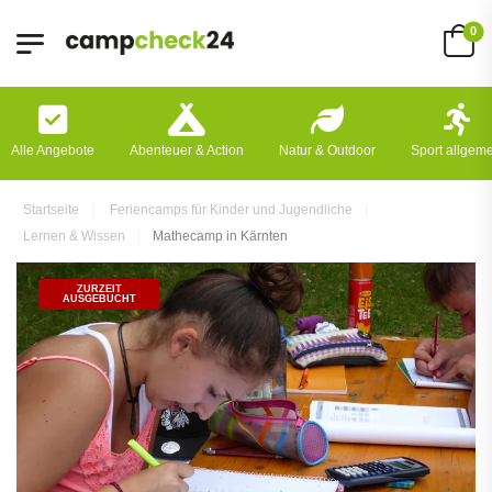
0
Alle Angebote
Abenteuer & Action
Natur & Outdoor
Sport allgem
Startseite
Feriencamps für Kinder und Jugendliche
Lernen & Wissen
Mathecamp in Kärnten
ZURZEIT
AUSGEBUCHT