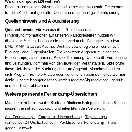
Warum campcheck24 wählen?
Finde mit campcheck24 schnell und sicher das passende Feriencamp
für dein Kind – mit geprüfter Qualität und nachhaltiger Zertifizierung!
Quellenhinweis und Aktualisierung
Quellenhinweis:
Für Ferienzeiten, Statistiken und
Hintergrundinformationen auf unseren Kategorieseiten nutzen wir
öffentliche Stellen, Fachportale und anerkannte Datenquellen, etwa
BMB
,
KMK
,
Statistik Austria
,
Destatis
sowie regionale Tourismus-,
Bildungs- oder Jugendstellen. Die konkreten Angaben zu einzelnen
Feriencamps, also Termine, Preise, Betreuung, Unterkunft, Verpflegung
und Leistungen, kommen von den jeweiligen Veranstaltern. Bitte prüfe
diese Details vor der Buchung direkt im Angebot. Manchmal ändern
sich Programme, freie Plätze oder Konditionen eben schneller, als man
denkt. Unsere Kategorieseiten werden regelmäßig redaktionell geprüft
und bei Bedarf aktualisiert.
Weitere passende Feriencamp-Übersichten
Manchmal hilft ein zweiter Blick auf ähnliche Kategorien. Diese Seiten
passen thematisch gut dazu und erleichtern den Vergleich.
Alle Feriencamps
Camps mit Übernachtung
Tagescamps
campcheck24 Qualitätscheck
Packliste fürs Feriencamp
Tipps
gegen Heimweh