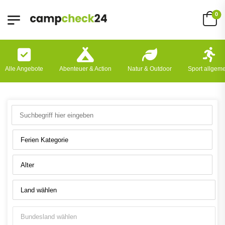
0
Alle Angebote
Abenteuer & Action
Natur & Outdoor
Sport allgem