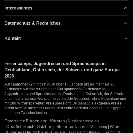
Interessantes
Datenschutz & Rechtliches
Kontakt
Feriencamps, Jugendreisen und Sprachcamps in
Deutschland, Österreich, der Schweiz und ganz Europa
2026
Auf
campcheck24
findest du in über 15 Ländern aktuell mehr als
98
Feriencamp-Anbieter
und über
600 spannende Feriencamps,
Jugendreisen und Sprachreisen
in Deutschland, Österreich, der Schweiz
und in ganz Europa. Ganz ohne versteckte Gebühren, ohne Aufschläge und
mit
100 % transparenter Preisübersicht
. Du siehst die
aktuellen Preise
direkt vom Veranstalter
und buchst
echte Ferienerlebnisse
– fair, geprüft
und ohne Zwischenkosten.
Österreich
Burgenland
Kärnten
Niederösterreich
:
|
|
Oberösterreich
Salzburg
Steiermark
Tirol
Wien
|
|
|
|
| Vorarlberg |
Bulgarien
Deutschland
England
|
|
| Frankreich | Italien | Luxemburg |