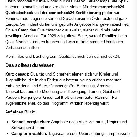
Eltern möchten für ihre Kinder nur das Beste: Feriencamps, die Spaß
machen, sinnvoll sind und vor allem sicher. Mit dem
campcheck24
Qualitätscheck
und der
campcheck24 Zertifizierung
prüfen wir
Feriencamps, Jugendreisen und Sprachreisen in Österreich und ganz
Europa. So findest du bei uns geprüfte Angebote klar gekennzeichnet.
Ob ein Camp den Qualitätscheck ausweist, siehst du direkt beim
jeweiligen Angebot. Für 2026 zeigt diese Seite, worauf Familien beim
Qualitätscheck achten können und warum transparente Unterlagen
Vertrauen schaffen.
Mehr Infos und Buchung zum
Qualitätscheck von campcheck24
.
Das solltest du wissen
Kurz gesagt:
Qualität und Sicherheit eignen sich für Kinder und
Jugendliche, die in den Ferien gut betreut Neues erleben möchten.
Entscheidend sind Alter, Gruppengröße, Betreuung, Anreise,
Tagesablauf und die Mischung aus Bewegung, Lernen, Spiel und
Pausen. Für jüngere Kinder zählt oft ein vertrauter Rahmen. Für
Jugendliche eher, ob das Programm wirklich lebendig wirkt.
Auf einen Blick:
Schnell vergleichen:
Angebote nach Alter, Zeitraum, Region und
Schwerpunkt filtern.
Campform wählen:
Tagescamp oder Übernachtungscamp passend