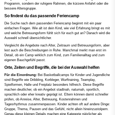
Programm, sondern der ruhigere Rahmen, die kürzere Anfahrt oder die
bessere Altersgruppe.
So findest du das passende Feriencamp
Die Suche nach dem passenden Feriencamp beginnt mit ein paar
einfachen Fragen. Wie alt ist dein Kind, wie viel Erfahrung bringt es mit
und welche Betreuungsform fühlt sich für euch gut an? Danach wird die
Auswahl schnell übersichtlicher.
Vergleicht die Angebote nach Alter, Zeitraum und Betreuungsform, aber
lest auch die Beschreibungen in Ruhe. Manchmal merkt man erst im
Detail, ob ein Camp wirklich zum Kind, zum Familienalltag und zum
eigenen Bauchgefühl passt.
Orte, Zeiten und Begriffe, die bei der Auswahl helfen
Für die Einordnung:
Bei Basketballcamps für Kinder und Jugendliche
sind Begriffe wie Dribbling, Korbleger, Wurftraining, Teamplay,
Spielformen, Halle und Freiplatz besonders hilfreich. Diese Begriffe
machen deutlicher, ob ein Angebot stadtnah, naturnah, sportlich,
sprachlich oder eher kreativ geprägt ist. Eltern können damit schneller
prüfen, ob Anreise, Alter, Betreuung, Kostenrahmen und
Tagesrhythmus zusammenpassen. Kinder achten oft auf andere Dinge:
Gruppe, Thema, Pausen und das Gefühl, nicht allein hineinzustolpern.
Genau diese kleinen Details machen eine Kategorie nützlicher als