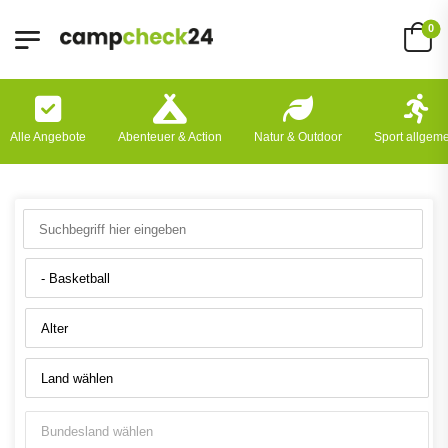
0
Alle Angebote
Abenteuer & Action
Natur & Outdoor
Sport allgem