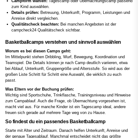
Campform wählen:
Tagescamp oder Übernachtungscamp passend
zum Kind auswählen.
Details prüfen:
Betreuung, Unterkunft, Programm, Leistungen und
Anreise direkt vergleichen.
Qualitätscheck beachten:
Bei manchen Angeboten ist der
campcheck24 Qualitätscheck sichtbar.
Basketballcamps verstehen und sinnvoll auswählen
Worum es bei diesen Camps geht:
Im Mittelpunkt stehen Dribbling, Wurf, Bewegung, Koordination und
Teamspiel. Die Details können je nach Camp deutlich variieren, etwa
bei Ablauf, Unterkunft, Gruppengröße und Altersstufe. So wird aus der
großen Liste Schritt für Schritt eine Auswahl, die wirklich zu euch
passt.
Was Eltern vor der Buchung prüfen:
Wichtig sind Sportschuhe, Trinkflasche, Trainingsniveau und Hinweise
zum Campablauf. Auch die Frage, ob Übernachtung vorgesehen ist,
macht viel aus. Für manche Kinder ist ein Tagescamp ideal, andere
freuen sich gerade auf mehrere Tage weg von zu Hause.
So findest du ein passendes Basketballcamp
Starte mit Alter und Zeitraum. Danach helfen Unterkunft, Anreise und
der genaue Tagesablauf. Manchmal entscheidet nicht das größte