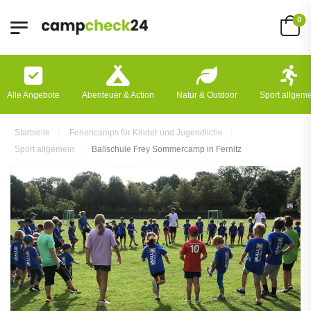
0
Alle Angebote
Abenteuer & Action
Natur & Outdoor
Sport allgem
Startseite
Feriencamps für Kinder und Jugendliche
Sport allgemein
Ballschule Frey Sommercamp in Fernitz