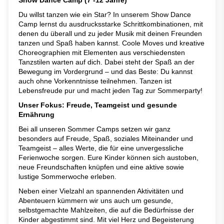
Show Dance Camp (7 -12 Jahre)
Du willst tanzen wie ein Star? In unserem Show Dance
Camp lernst du ausdrucksstarke Schrittkombinationen, mit
denen du überall und zu jeder Musik mit deinen Freunden
tanzen und Spaß haben kannst. Coole Moves und kreative
Choreographien mit Elementen aus verschiedensten
Tanzstilen warten auf dich. Dabei steht der Spaß an der
Bewegung im Vordergrund – und das Beste: Du kannst
auch ohne Vorkenntnisse teilnehmen. Tanzen ist
Lebensfreude pur und macht jeden Tag zur Sommerparty!
Unser Fokus: Freude, Teamgeist und gesunde
Ernährung
Bei all unseren Sommer Camps setzen wir ganz
besonders auf Freude, Spaß, soziales Miteinander und
Teamgeist – alles Werte, die für eine unvergessliche
Ferienwoche sorgen. Eure Kinder können sich austoben,
neue Freundschaften knüpfen und eine aktive sowie
lustige Sommerwoche erleben.
Neben einer Vielzahl an spannenden Aktivitäten und
Abenteuern kümmern wir uns auch um gesunde,
selbstgemachte Mahlzeiten, die auf die Bedürfnisse der
Kinder abgestimmt sind. Mit viel Herz und Begeisterung