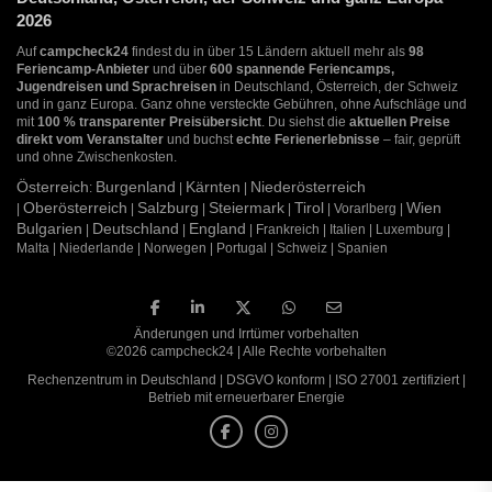
2026
Auf
campcheck24
findest du in über 15 Ländern aktuell mehr als
98
Feriencamp-Anbieter
und über
600 spannende Feriencamps,
Jugendreisen und Sprachreisen
in Deutschland, Österreich, der Schweiz
und in ganz Europa. Ganz ohne versteckte Gebühren, ohne Aufschläge und
mit
100 % transparenter Preisübersicht
. Du siehst die
aktuellen Preise
direkt vom Veranstalter
und buchst
echte Ferienerlebnisse
– fair, geprüft
und ohne Zwischenkosten.
Österreich
Burgenland
Kärnten
Niederösterreich
:
|
|
Oberösterreich
Salzburg
Steiermark
Tirol
Wien
|
|
|
|
| Vorarlberg |
Bulgarien
Deutschland
England
|
|
| Frankreich | Italien | Luxemburg |
Malta | Niederlande | Norwegen | Portugal | Schweiz | Spanien
Änderungen und Irrtümer vorbehalten
©2026 campcheck24 | Alle Rechte vorbehalten
Rechenzentrum in Deutschland | DSGVO konform | ISO 27001 zertifiziert |
Betrieb mit erneuerbarer Energie