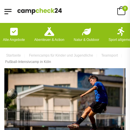
0
Alle Angebote
Abenteuer & Action
Natur & Outdoor
Sport allgem
Startseite
Feriencamps für Kinder und Jugendliche
Teamsport
Fußball-Intensivcamp in Köln