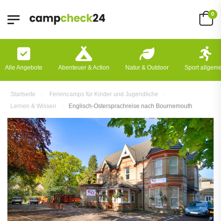
0
Alle Angebote
Abenteuer & Action
Natur & Outdoor
Sport allgem
Startseite
Feriencamps für Kinder und Jugendliche
Lernen & Wissen
Englisch-Ostersprachreise nach Bournemouth