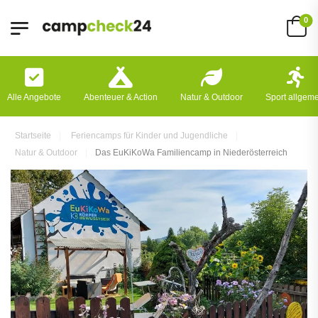
0
Alle Angebote
Abenteuer & Action
Natur & Outdoor
Sport allgem
Startseite
Feriencamps für Kinder und Jugendliche
Natur & Outdoor
Das EuKiKoWa Familiencamp in Niederösterreich