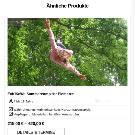
Ähnliche Produkte
EuKiKoWa Sommercamp der Elemente
4 bis 18 Jahre
Qualitätscheck
Zertifiziert
Wahrnehmungs- Aufmerksamkeits-Konzentrationsspiele
Verpflegung, Materialien, familiärer Atmosphäre
–
215,00
€
620,00
€
DETAILS & TERMINE