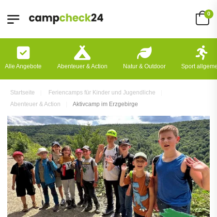
0
Alle Angebote
Abenteuer & Action
Natur & Outdoor
Sport allgem
Startseite
Feriencamps für Kinder und Jugendliche
Abenteuer & Action
Aktivcamp im Erzgebirge