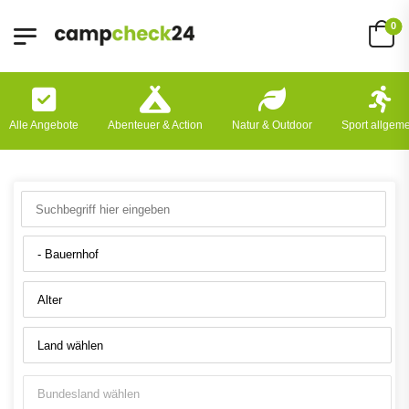
0
Alle Angebote
Abenteuer & Action
Natur & Outdoor
Sport allgem