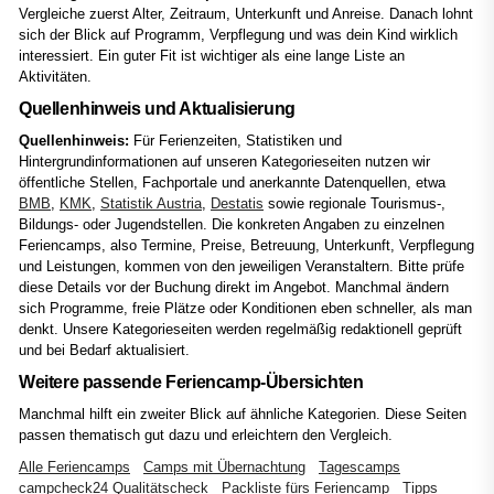
Vergleiche zuerst Alter, Zeitraum, Unterkunft und Anreise. Danach lohnt
sich der Blick auf Programm, Verpflegung und was dein Kind wirklich
interessiert. Ein guter Fit ist wichtiger als eine lange Liste an
Aktivitäten.
Quellenhinweis und Aktualisierung
Quellenhinweis:
Für Ferienzeiten, Statistiken und
Hintergrundinformationen auf unseren Kategorieseiten nutzen wir
öffentliche Stellen, Fachportale und anerkannte Datenquellen, etwa
BMB
,
KMK
,
Statistik Austria
,
Destatis
sowie regionale Tourismus-,
Bildungs- oder Jugendstellen. Die konkreten Angaben zu einzelnen
Feriencamps, also Termine, Preise, Betreuung, Unterkunft, Verpflegung
und Leistungen, kommen von den jeweiligen Veranstaltern. Bitte prüfe
diese Details vor der Buchung direkt im Angebot. Manchmal ändern
sich Programme, freie Plätze oder Konditionen eben schneller, als man
denkt. Unsere Kategorieseiten werden regelmäßig redaktionell geprüft
und bei Bedarf aktualisiert.
Weitere passende Feriencamp-Übersichten
Manchmal hilft ein zweiter Blick auf ähnliche Kategorien. Diese Seiten
passen thematisch gut dazu und erleichtern den Vergleich.
Alle Feriencamps
Camps mit Übernachtung
Tagescamps
campcheck24 Qualitätscheck
Packliste fürs Feriencamp
Tipps