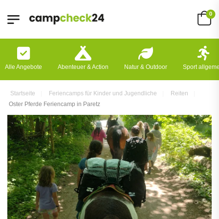
0
Alle Angebote
Abenteuer & Action
Natur & Outdoor
Sport allgem
Startseite
Feriencamps für Kinder und Jugendliche
Reiten
Oster Pferde Feriencamp in Paretz