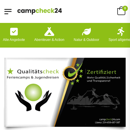
0
Alle Angebote
Abenteuer & Action
Natur & Outdoor
Sport allgem