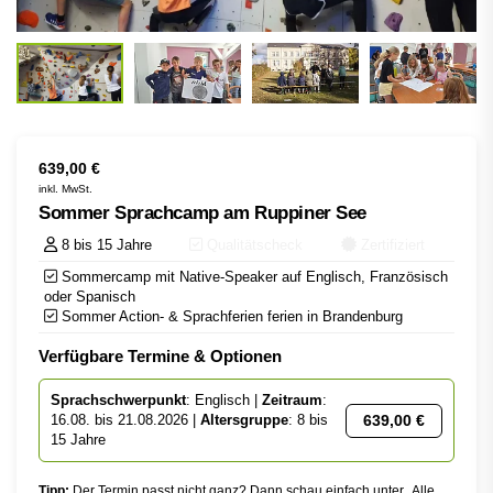
639,00
€
inkl. MwSt.
Sommer Sprachcamp am Ruppiner See
8 bis 15 Jahre
Qualitätscheck
Zertifiziert
Sommercamp mit Native-Speaker auf Englisch, Französisch
oder Spanisch
Sommer Action- & Sprachferien ferien in Brandenburg
Verfügbare Termine & Optionen
Sprachschwerpunkt
: Englisch |
Zeitraum
:
639,00
€
16.08. bis 21.08.2026 |
Altersgruppe
: 8 bis
15 Jahre
Tipp:
Der Termin passt nicht ganz? Dann schau einfach unter „Alle