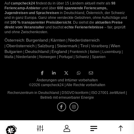
Auf
campcheck24
findest du in über 15 Ländern aktuell mehr als
98
Feriencamp-Anbieter
und über
600 spannende Feriencamps,
Jugendreisen und Sprachreisen
in Deutschland, Österreich, der Schweiz
und in ganz Europa. Ganz ohne versteckte Gebühren, ohne Aufschläge und
mit
100 % transparenter Preisübersicht
. Du siehst die
aktuellen Preise
direkt vom Veranstalter
und buchst
echte Ferienerlebnisse
– fair, geprüft
und ohne Zwischenkosten.
Österreich
Burgenland
Kärnten
Niederösterreich
:
|
|
Oberösterreich
Salzburg
Steiermark
Tirol
Wien
|
|
|
|
| Vorarlberg |
Bulgarien
Deutschland
England
|
|
| Frankreich | Italien | Luxemburg |
Malta | Niederlande | Norwegen | Portugal | Schweiz | Spanien
Änderungen und Irrtümer vorbehalten
©2026 campcheck24 | Alle Rechte vorbehalten
Rechenzentrum in Deutschland | DSGVO konform | ISO 27001 zertifiziert |
Betrieb mit erneuerbarer Energie