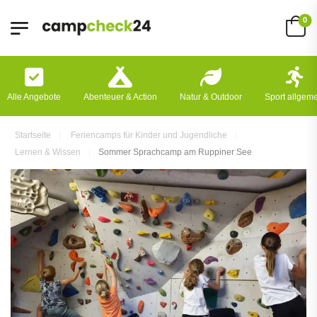
0
Alle Angebote
Abenteuer & Action
Natur & Outdoor
Sport allgem
Startseite
Feriencamps für Kinder und Jugendliche
Lernen & Wissen
Sommer Sprachcamp am Ruppiner See