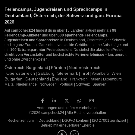
Feriencamps, Jugendreisen und Sprachcamps in
Deutschland, Österreich, der Schweiz und ganz Europa
2026
Auf
campcheck24
findest du in über 15 Ländern aktuell mehr als
98
Feriencamp-Anbieter
und über
600 spannende Feriencamps,
Jugendreisen und Sprachreisen
in Deutschland, Österreich, der Schweiz
und in ganz Europa. Ganz ohne versteckte Gebühren, ohne Aufschläge und
mit
100 % transparenter Preisübersicht
. Du siehst die
aktuellen Preise
direkt vom Veranstalter
und buchst
echte Ferienerlebnisse
– fair, geprüft
und ohne Zwischenkosten.
Österreich
Burgenland
Kärnten
Niederösterreich
:
|
|
Oberösterreich
Salzburg
Steiermark
Tirol
Wien
|
|
|
|
| Vorarlberg |
Bulgarien
Deutschland
England
|
|
| Frankreich | Italien | Luxemburg |
Malta | Niederlande | Norwegen | Portugal | Schweiz | Spanien
Änderungen und Irrtümer vorbehalten
©2026 campcheck24 | Alle Rechte vorbehalten
Rechenzentrum in Deutschland | DSGVO konform | ISO 27001 zertifiziert |
Betrieb mit erneuerbarer Energie