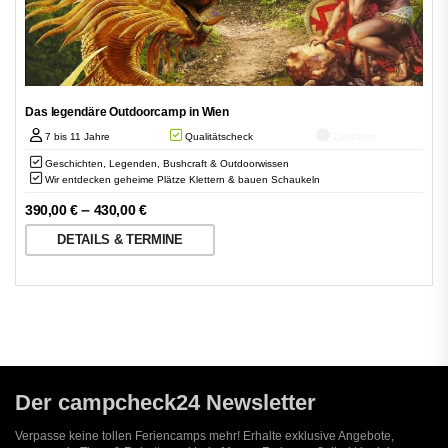
Das legendäre Outdoorcamp in Wien
7 bis 11 Jahre
Qualitätscheck
Zertifiziert
Geschichten, Legenden, Bushcraft & Outdoorwissen
Wir entdecken geheime Plätze Klettern & bauen Schaukeln
–
390,00
€
430,00
€
DETAILS & TERMINE
Der campcheck24 Newsletter
Verpasse keine tollen Feriencamps mehr! Erhalte exklusive Angebote,