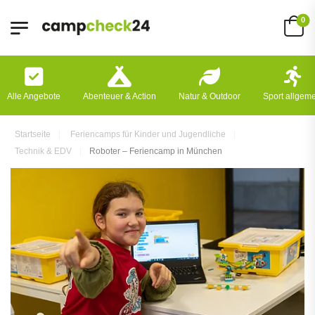
0
Alle Angebote
Abenteuer & Action
Natur & Outdoor
Sport allgem
Startseite
Feriencamps für Kinder und Jugendliche
Technik & EDV
Roboter – Feriencamp in München