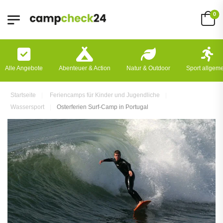
0
Alle Angebote
Abenteuer & Action
Natur & Outdoor
Sport allgem
Startseite
Feriencamps für Kinder und Jugendliche
Wassersport
Osterferien Surf-Camp in Portugal