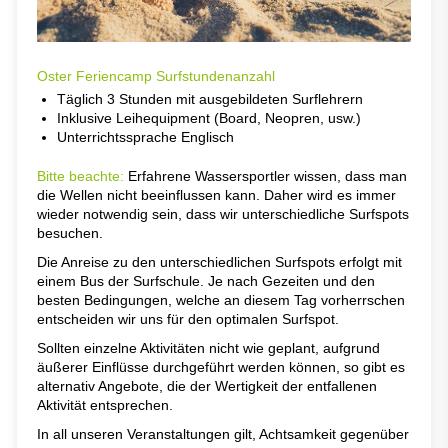
O
s
t
e
r
Ferienc
a
m
p
S
u
r
f
s
t
u
n
d
e
n
a
n
z
a
h
l
Täglich 3 Stunden mit ausgebildeten Surflehrern
Inklusive Leihequipment (Board, Neopren, usw.)
Unterrichtssprache Englisch
Bitte beachte:
Erfahrene Wassersportler wissen, dass man
die Wellen nicht beeinflussen kann. Daher wird es immer
wieder notwendig sein, dass wir unterschiedliche Surfspots
besuchen.
Die Anreise zu den unterschiedlichen Surfspots erfolgt mit
einem Bus der Surfschule. Je nach Gezeiten und den
besten Bedingungen, welche an diesem Tag vorherrschen
entscheiden wir uns für den optimalen Surfspot.
Sollten einzelne Aktivitäten nicht wie geplant, aufgrund
äußerer Einflüsse durchgeführt werden können, so gibt es
alternativ Angebote, die der Wertigkeit der entfallenen
Aktivität entsprechen.
In all unseren Veranstaltungen gilt, Achtsamkeit gegenüber