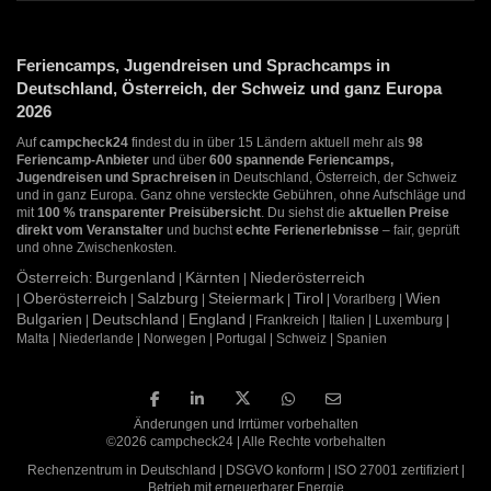
Feriencamps, Jugendreisen und Sprachcamps in
Deutschland, Österreich, der Schweiz und ganz Europa
2026
Auf
campcheck24
findest du in über 15 Ländern aktuell mehr als
98
Feriencamp-Anbieter
und über
600 spannende Feriencamps,
Jugendreisen und Sprachreisen
in Deutschland, Österreich, der Schweiz
und in ganz Europa. Ganz ohne versteckte Gebühren, ohne Aufschläge und
mit
100 % transparenter Preisübersicht
. Du siehst die
aktuellen Preise
direkt vom Veranstalter
und buchst
echte Ferienerlebnisse
– fair, geprüft
und ohne Zwischenkosten.
Österreich
Burgenland
Kärnten
Niederösterreich
:
|
|
Oberösterreich
Salzburg
Steiermark
Tirol
Wien
|
|
|
|
| Vorarlberg |
Bulgarien
Deutschland
England
|
|
| Frankreich | Italien | Luxemburg |
Malta | Niederlande | Norwegen | Portugal | Schweiz | Spanien
Änderungen und Irrtümer vorbehalten
©2026 campcheck24 | Alle Rechte vorbehalten
Rechenzentrum in Deutschland | DSGVO konform | ISO 27001 zertifiziert |
Betrieb mit erneuerbarer Energie