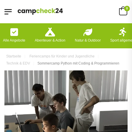
0
Alle Angebote
Abenteuer & Action
Natur & Outdoor
Sport allgem
Startseite
Feriencamps für Kinder und Jugendliche
Technik & EDV
Sommercamp Python mit Coding & Programmieren