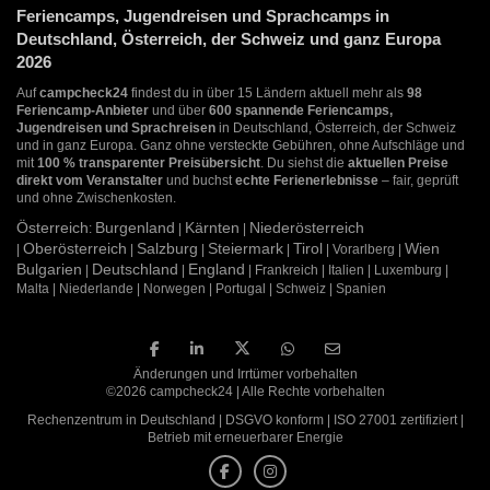
Feriencamps, Jugendreisen und Sprachcamps in
Deutschland, Österreich, der Schweiz und ganz Europa
2026
Auf
campcheck24
findest du in über 15 Ländern aktuell mehr als
98
Feriencamp-Anbieter
und über
600 spannende Feriencamps,
Jugendreisen und Sprachreisen
in Deutschland, Österreich, der Schweiz
und in ganz Europa. Ganz ohne versteckte Gebühren, ohne Aufschläge und
mit
100 % transparenter Preisübersicht
. Du siehst die
aktuellen Preise
direkt vom Veranstalter
und buchst
echte Ferienerlebnisse
– fair, geprüft
und ohne Zwischenkosten.
Österreich
Burgenland
Kärnten
Niederösterreich
:
|
|
Oberösterreich
Salzburg
Steiermark
Tirol
Wien
|
|
|
|
| Vorarlberg |
Bulgarien
Deutschland
England
|
|
| Frankreich | Italien | Luxemburg |
Malta | Niederlande | Norwegen | Portugal | Schweiz | Spanien
Änderungen und Irrtümer vorbehalten
©2026 campcheck24 | Alle Rechte vorbehalten
Rechenzentrum in Deutschland | DSGVO konform | ISO 27001 zertifiziert |
Betrieb mit erneuerbarer Energie