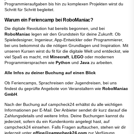
Programmieraufgaben bis hin zu komplexen Projekten wirst du
Schritt für Schritt begleitet.
Warum ein Feriencamp bei RoboManiac?
Die digitale Revolution hat bereits begonnen, und bei
RoboManiac
legen wir den Grundstein für deine Zukunft. Ob
Spieledesigner, Ingenieur, App-Entwickler oder Programmierer,
bei uns bekommst du die nötigen Grundlagen und Inspiration. Mit
unseren Kursen wirst du fit für die digitale Welt und entdeckst, wie
viel Spaß es macht, mit
Minecraft
,
LEGO
oder modernen
Programmiersprachen wie
Python
und
Java
zu arbeiten.
Alle Infos zu deiner Buchung auf einen Blick
Ob Feriencamps, Sprachreisen oder Jugendreisen, bei uns
findest du geprüfte Angebote von Veranstaltern wie
RoboManiac
GmbH
.
Nach der Buchung auf campcheck24 erhältst du alle wichtigen
Informationen per E-Mail. Der Anbieter sendet dir kurz darauf die
Zahlungsdetails und weitere Infos. Deine Buchungen kannst du
jederzeit, sofern du ein Kundenkonto angelegt hast, auf
campcheck24 einsehen. Falls Fragen auftauchen, stehen wir dir
jederzeit unter
office@campcheck24.com
zur Verfügung.