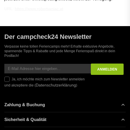
URL:
https://www.robomaniac.at
Der campcheck24 Newsletter
Verpasse keine tollen Feriencamps mehr! Erhalte exklusive Angebote,
spannende Tipps & Rabatte und jede Menge Ferienspaß direkt in dein
Postfach!
Ja, ich möchte mich zum Newsletter anmelden
Datenschutzerklärung
und akzeptiere die (
)
Zahlung & Buchung
Sicherheit & Qualität