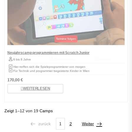
Neujahrscamp programmieren mit Scratch Junior
6 bis 8 Jahre
Qualitätscheck
Zertifiziert
Hier treffen sich die Spieleprogrammierer von morgen
Für Technik und programmier begeisterte Kinder in Wien
170,00
€
WEITERLESEN
Zeigt
1–12 von 19
Camps
zurück
1
2
Weiter