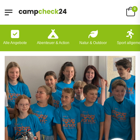
0
Alle Angebote
Abenteuer & Action
Natur & Outdoor
Sport allgem