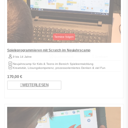
Spieleprogrammieren mit Scratch im Neujahrscamp
9 bis 14 Jahre
Qualitätscheck
Zertifiziert
Neujahrscamp für Kids & Teens im Bereich Spieleentwicklung
Kreativität, Lösungskompetenz, prozessorientiertes Denken & viel Fun
170,00
€
WEITERLESEN