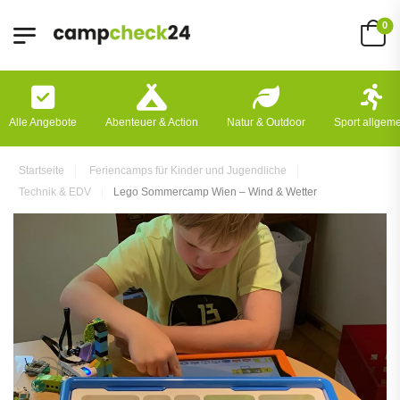
0
Alle Angebote
Abenteuer & Action
Natur & Outdoor
Sport allgem
Startseite
Feriencamps für Kinder und Jugendliche
Technik & EDV
Lego Sommercamp Wien – Wind & Wetter