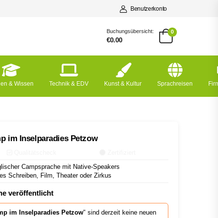
Benutzerkonto
Buchungsübersicht:
0
€0.00
nen & Wissen
Technik & EDV
Kunst & Kultur
Sprachreisen
Fi
mp im Inselparadies Petzow
Qualitätscheck
Zertifiziert
ischer Campsprache mit Native-Speakers
 Schreiben, Film, Theater oder Zirkus
e veröffentlicht
amp im Inselparadies Petzow
" sind derzeit keine neuen