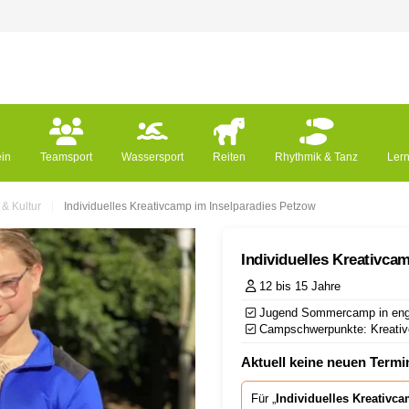
ein
Teamsport
Wassersport
Reiten
Rhythmik & Tanz
Ler
 & Kultur
Individuelles Kreativcamp im Inselparadies Petzow
Individuelles Kreativca
12 bis 15 Jahre
Jugend Sommercamp in engl
Campschwerpunkte: Kreatives
Aktuell keine neuen Termin
Für „
Individuelles Kreativc