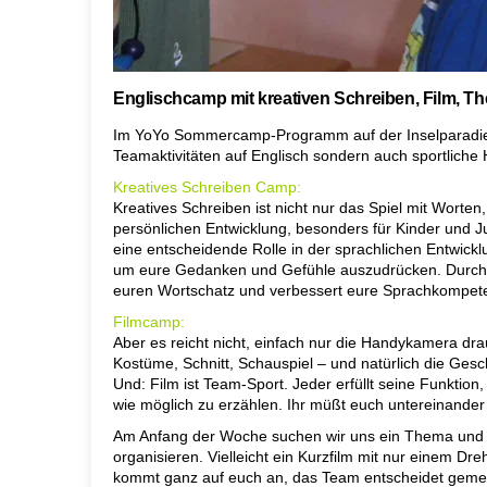
Englischcamp mit kreativen Schreiben, Film, T
Im YoYo Sommercamp-Programm auf der Inselparadies 
Teamaktivitäten auf Englisch sondern auch sportliche 
Kreatives Schreiben Camp:
Kreatives Schreiben ist nicht nur das Spiel mit Worten
persönlichen Entwicklung, besonders für Kinder und J
eine entscheidende Rolle in der sprachlichen Entwicklu
um eure Gedanken und Gefühle auszudrücken. Durch d
euren Wortschatz und verbessert eure Sprachkompete
Filmcamp:
Aber es reicht nicht, einfach nur die Handykamera dra
Kostüme, Schnitt, Schauspiel – und natürlich die Gesch
Und: Film ist Team-Sport. Jeder erfüllt seine Funkti
wie möglich zu erzählen. Ihr müßt euch untereinander
Am Anfang der Woche suchen wir uns ein Thema und 
organisieren. Vielleicht ein Kurzfilm mit nur einem Dre
kommt ganz auf euch an, das Team entscheidet geme