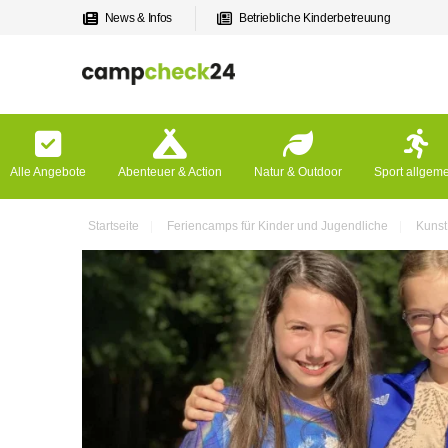
News & Infos
Betriebliche Kinderbetreuung
Alle Angebote
Abenteuer & Action
Natur & Outdoor
Sport allgem
Startseite
Feriencamps für Kinder und Jugendliche
Kunst