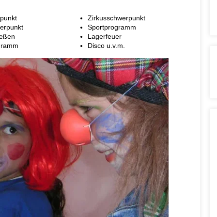
punkt
Zirkusschwerpunkt
erpunkt
Sportprogramm
ießen
Lagerfeuer
ogramm
Disco u.v.m.