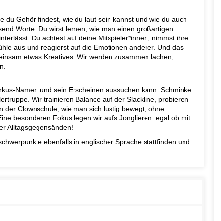
wie du Gehör findest, wie du laut sein kannst und wie du auch
ausend Worte. Du wirst lernen, wie man einen großartigen
interlässt. Du achtest auf deine Mitspieler*innen, nimmst ihre
fühle aus und reagierst auf die Emotionen anderer. Und das
emeinsam etwas Kreatives! Wir werden zusammen lachen,
n.
 Zirkus-Namen und sein Erscheinen aussuchen kann: Schminke
truppe. Wir trainieren Balance auf der Slackline, probieren
n der Clownschule, wie man sich lustig bewegt, ohne
 Eine besonderen Fokus legen wir aufs Jonglieren: egal ob mit
oder Alltagsgegensänden!
schwerpunkte ebenfalls in englischer Sprache stattfinden und