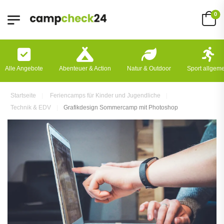
0
Alle Angebote
Abenteuer & Action
Natur & Outdoor
Sport allgem
Startseite
Feriencamps für Kinder und Jugendliche
Technik & EDV
Grafikdesign Sommercamp mit Photoshop