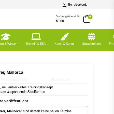
Benutzerkonto
Buchungsübersicht:
0
€0.00
nen & Wissen
Technik & EDV
Kunst & Kultur
Sprachreisen
Fi
er, Mallorca
Qualitätscheck
Zertifiziert
, neu entwickeltes Trainingskonzept
rteam & spannende Spielformen
e veröffentlicht
rer, Mallorca
" sind derzeit keine neuen Termine