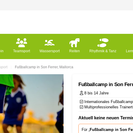
ein
Teamsport
Wassersport
Reiten
Rhythmik & Tanz
Ler
port
Fußballcamp in Son Ferrer, Mallorca
Fußballcamp in Son Ferr
8 bis 14 Jahre
Internationales Fußballcamp
Multiprofessionelles Traine
Aktuell keine neuen Termin
Für „
Fußballcamp in Son Fer