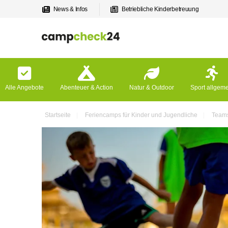
News & Infos
Betriebliche Kinderbetreuung
Alle Angebote
Abenteuer & Action
Natur & Outdoor
Sport allgem
Startseite
Feriencamps für Kinder und Jugendliche
Teams