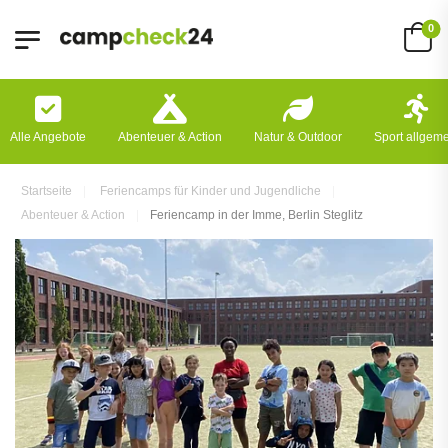
0
Alle Angebote
Abenteuer & Action
Natur & Outdoor
Sport allgem
Startseite
Feriencamps für Kinder und Jugendliche
Abenteuer & Action
Feriencamp in der Imme, Berlin Steglitz