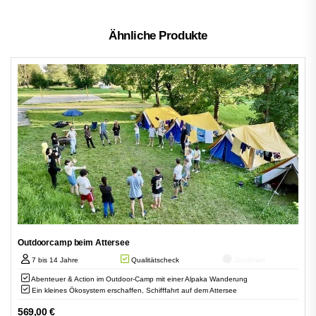
Ähnliche Produkte
Outdoorcamp beim Attersee
7 bis 14 Jahre
Qualitätscheck
Zertifiziert
Abenteuer & Action im Outdoor-Camp mit einer Alpaka Wanderung
Ein kleines Ökosystem erschaffen, Schifffahrt auf dem Attersee
569,00
€