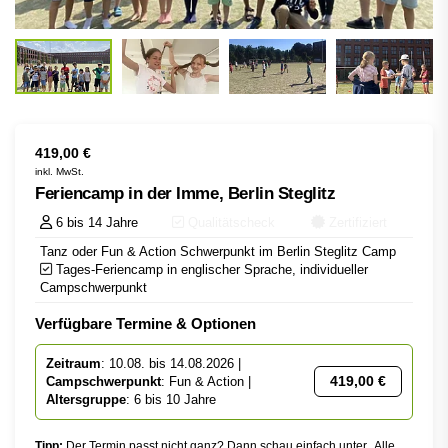
419,00
€
inkl. MwSt.
Feriencamp in der Imme, Berlin Steglitz
6 bis 14 Jahre
Qualitätscheck
Zertifiziert
Tanz oder Fun & Action Schwerpunkt im Berlin Steglitz Camp
Tages-Feriencamp in englischer Sprache, individueller
Campschwerpunkt
Verfügbare Termine & Optionen
Zeitraum
: 10.08. bis 14.08.2026 |
419,00
€
Campschwerpunkt
: Fun & Action |
Altersgruppe
: 6 bis 10 Jahre
Tipp:
Der Termin passt nicht ganz? Dann schau einfach unter „Alle