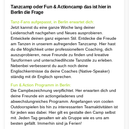
Tanzcamp oder Fun & Actioncamp das ist hier in
Berlin die Frage
Tanz-Fans aufgepasst, in Berlin erwartet dich:
Jetzt kannst du eine ganze Woche lang deiner
Leidenschaft nachgehen und Neues ausprobieren.
Entwickele deinen ganz eigenen Stil. Entdecke die Freude
am Tanzen in unserem aufregenden Tanzcamp. Hier hast
du die Möglichkeit unter professionellem Coaching, dich
auszuprobieren, neue Freunde zu finden und kreative
Tanzformen und unterschiedlihcste Tanzstile zu erleben.
Nebenbei verbesserst du auch noch deine
Englischkentnisse da deine Coaches (Native-Speaker)
ständig mit dir Englisch sprechen.
Fun & Action Programm in Berlin:
Die Campbezeichnung verpflichtet. Her erwarten dich und
deine Freunde ein actiongeladenes und
abwechslungreiches Programm. Angefangen von coolen
Outdoorspielen bis hin zu interessanten Teamaktivitäten ist
für jeden was dabei. Hier gilt es gestalte den Camp selbst
mit. Jeden Tag gesalten wir als Gruppe wie es uns am
besten gefällt. Immerhin sind ja Ferien!