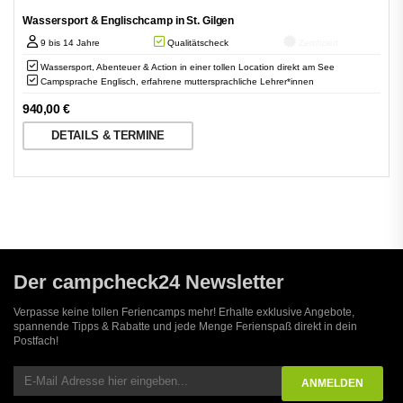
Wassersport & Englischcamp in St. Gilgen
9 bis 14 Jahre
Qualitätscheck
Zertifiziert
Wassersport, Abenteuer & Action in einer tollen Location direkt am See
Campsprache Englisch, erfahrene muttersprachliche Lehrer*innen
940,00
€
DETAILS & TERMINE
Der campcheck24 Newsletter
Verpasse keine tollen Feriencamps mehr! Erhalte exklusive Angebote,
spannende Tipps & Rabatte und jede Menge Ferienspaß direkt in dein
Postfach!