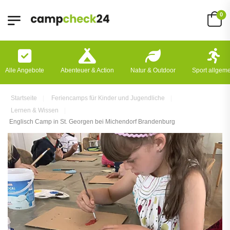
0
Alle Angebote
Abenteuer & Action
Natur & Outdoor
Sport allgem
Startseite
Feriencamps für Kinder und Jugendliche
Lernen & Wissen
Englisch Camp in St. Georgen bei Michendorf Brandenburg