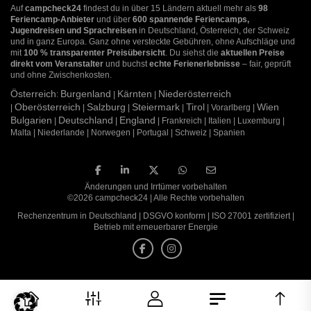
Auf
campcheck24
findest du in über 15 Ländern aktuell mehr als
98
Feriencamp-Anbieter
und über
600 spannende Feriencamps,
Jugendreisen und Sprachreisen
in Deutschland, Österreich, der Schweiz
und in ganz Europa. Ganz ohne versteckte Gebühren, ohne Aufschläge und
mit
100 % transparenter Preisübersicht
. Du siehst die
aktuellen Preise
direkt vom Veranstalter
und buchst
echte Ferienerlebnisse
– fair, geprüft
und ohne Zwischenkosten.
Österreich
Burgenland
Kärnten
Niederösterreich
:
|
|
Oberösterreich
Salzburg
Steiermark
Tirol
Wien
|
|
|
|
| Vorarlberg |
Bulgarien
Deutschland
England
|
|
| Frankreich | Italien | Luxemburg |
Malta | Niederlande | Norwegen | Portugal | Schweiz | Spanien
Änderungen und Irrtümer vorbehalten
©2026 campcheck24 | Alle Rechte vorbehalten
Rechenzentrum in Deutschland | DSGVO konform | ISO 27001 zertifiziert |
Betrieb mit erneuerbarer Energie