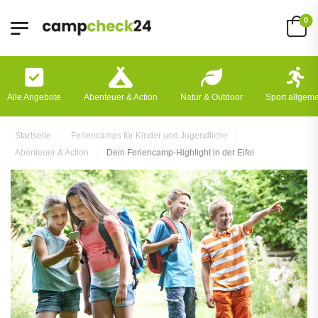
0
Alle Angebote
Abenteuer & Action
Natur & Outdoor
Sport allgem
Startseite
Feriencamps für Kinder und Jugendliche
Abenteuer & Action
Dein Feriencamp-Highlight in der Eifel