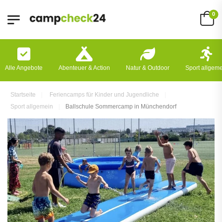
0
Alle Angebote
Abenteuer & Action
Natur & Outdoor
Sport allgem
Startseite
Feriencamps für Kinder und Jugendliche
Sport allgemein
Ballschule Sommercamp in Münchendorf