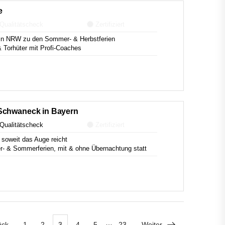
e
Qualitätscheck
Zertifiziert
in NRW zu den Sommer- & Herbstferien
& Torhüter mit Profi-Coaches
Schwaneck in Bayern
Qualitätscheck
Zertifiziert
 soweit das Auge reicht
r- & Sommerferien, mit & ohne Übernachtung statt
…
ück
1
2
3
4
5
23
Weiter