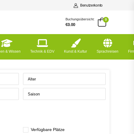
Benutzerkonto
Buchungsübersicht:
0
€0.00
nen & Wissen
Technik & EDV
Kunst & Kultur
Sprachreisen
Fi
Verfügbare Plätze