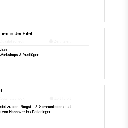
n in der Eifel
ualitätscheck
Zertifiziert
chen
n Workshops & Ausflügen
rf
Qualitätscheck
Zertifiziert
indet zu den Pfingst – & Sommerferien statt
t von Hannover ins Ferienlager