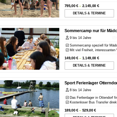
795,00
€
–
2.145,00
€
DETAILS & TERMINE
Sommercamp nur für Mädche
9 bis 14 Jahre
Q
Sommercamp speziell für Mäd
Mit viel Freiheit, interessante
149,00
€
–
1.149,00
€
DETAILS & TERMINE
Sport Ferienlager Otterndo
8 bis 14 Jahre
Das Ferlienlager in Ottendorf f
Kostenloser Bus Transfer direk
189,00
€
–
529,00
€