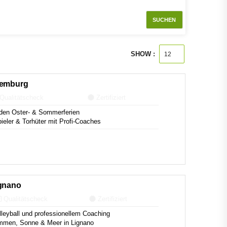
SUCHEN
SHOW :
xemburg
Qualitätscheck
Zertifiziert
den Oster- & Sommerferien
pieler & Torhüter mit Profi-Coaches
ignano
Qualitätscheck
Zertifiziert
leyball und professionellem Coaching
mmen, Sonne & Meer in Lignano