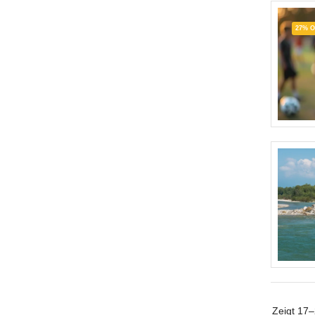
27% 
Zeigt
17–