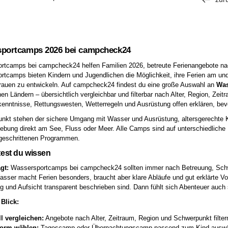
portcamps 2026 bei campcheck24
tcamps bei campcheck24 helfen Familien 2026, betreute Ferienangebote nac
tcamps bieten Kindern und Jugendlichen die Möglichkeit, ihre Ferien am un
trauen zu entwickeln. Auf campcheck24 findest du eine große Auswahl an
Was
en Ländern – übersichtlich vergleichbar und filterbar nach Alter, Region, Z
ntnisse, Rettungswesten, Wetterregeln und Ausrüstung offen erklären, bevo
unkt stehen der sichere Umgang mit Wasser und Ausrüstung, altersgerechte Ku
bung direkt am See, Fluss oder Meer. Alle Camps sind auf unterschiedliche
tgeschrittenen Programmen.
test du wissen
gt:
Wassersportcamps bei campcheck24 sollten immer nach Betreuung, Schwi
sser macht Ferien besonders, braucht aber klare Abläufe und gut erklärte Vo
g und Aufsicht transparent beschrieben sind. Dann fühlt sich Abenteuer auch 
Blick:
l vergleichen:
Angebote nach Alter, Zeitraum, Region und Schwerpunkt filter
orm wählen:
Tagescamp oder Übernachtungscamp passend zum Kind auswä