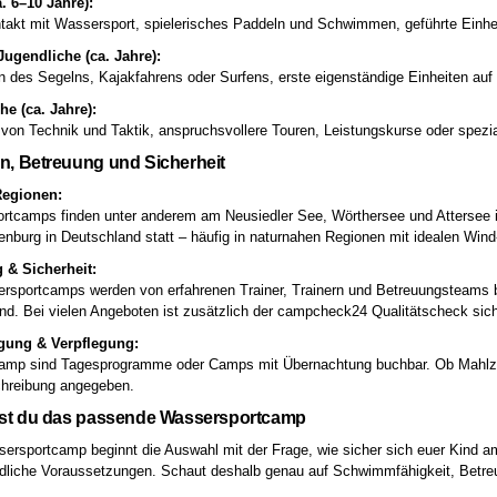
. 6–10 Jahre):
takt mit Wassersport, spielerisches Paddeln und Schwimmen, geführte Einheit
Jugendliche (ca. Jahre):
 des Segelns, Kajakfahrens oder Surfens, erste eigenständige Einheiten au
he (ca. Jahre):
 von Technik und Taktik, anspruchsvollere Touren, Leistungskurse oder spezi
n, Betreuung und Sicherheit
Regionen:
rtcamps finden unter anderem am Neusiedler See, Wörthersee und Attersee i
nburg in Deutschland statt – häufig in naturnahen Regionen mit idealen Wi
 & Sicherheit:
ersportcamps werden von erfahrenen Trainer, Trainern und Betreuungsteams
end. Bei vielen Angeboten ist zusätzlich der campcheck24 Qualitätscheck sich
gung & Verpflegung:
mp sind Tagesprogramme oder Camps mit Übernachtung buchbar. Ob Mahlzeiten 
reibung angegeben.
est du das passende Wassersportcamp
rsportcamp beginnt die Auswahl mit der Frage, wie sicher sich euer Kind a
edliche Voraussetzungen. Schaut deshalb genau auf Schwimmfähigkeit, Betr