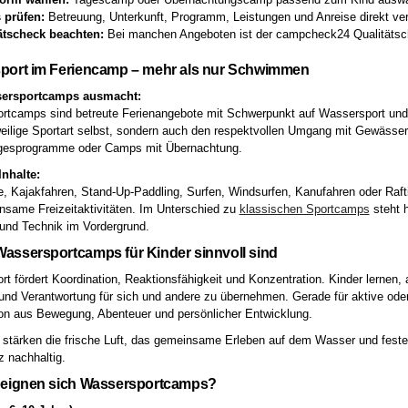
s prüfen:
Betreuung, Unterkunft, Programm, Leistungen und Anreise direkt ver
ätscheck beachten:
Bei manchen Angeboten ist der campcheck24 Qualitätsch
port im Feriencamp – mehr als nur Schwimmen
ersportcamps ausmacht:
tcamps sind betreute Ferienangebote mit Schwerpunkt auf Wassersport und 
weilige Sportart selbst, sondern auch den respektvollen Umgang mit Gewäss
agesprogramme oder Camps mit Übernachtung.
Inhalte:
, Kajakfahren, Stand-Up-Paddling, Surfen, Windsurfen, Kanufahren oder Rafti
same Freizeitaktivitäten. Im Unterschied zu
klassischen Sportcamps
steht 
und Technik im Vordergrund.
assersportcamps für Kinder sinnvoll sind
t fördert Koordination, Reaktionsfähigkeit und Konzentration. Kinder lernen
 und Verantwortung für sich und andere zu übernehmen. Gerade für aktive od
on aus Bewegung, Abenteuer und persönlicher Entwicklung.
 stärken die frische Luft, das gemeinsame Erleben auf dem Wasser und feste
 nachhaltig.
 eignen sich Wassersportcamps?