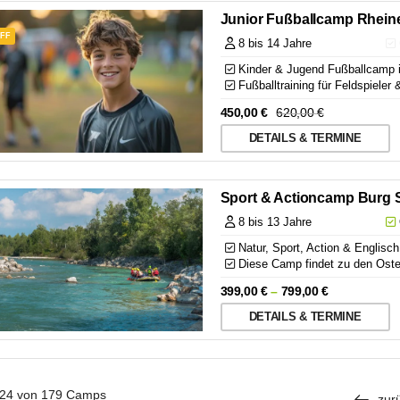
Junior Fußballcamp Rhein
OFF
8 bis 14 Jahre
Kinder & Jugend Fußballcamp 
Fußballtraining für Feldspieler 
450,00
€
620,00
€
DETAILS & TERMINE
Sport & Actioncamp Burg 
8 bis 13 Jahre
Natur, Sport, Action & Englisch
Diese Camp findet zu den Oste
399,00
€
–
799,00
€
DETAILS & TERMINE
24 von 179
Camps
zur