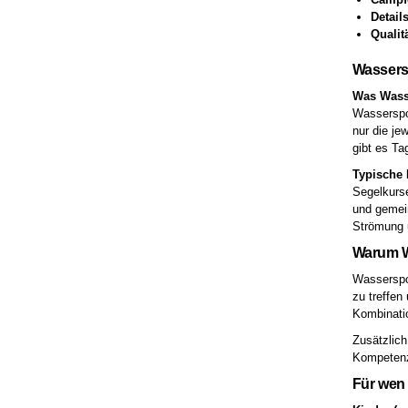
Detail
Qualit
Wassers
Was Wass
Wasserspor
nur die je
gibt es T
Typische 
Segelkurse
und gemein
Strömung 
Warum W
Wasserspor
zu treffen
Kombinati
Zusätzlich
Kompetenz
Für wen