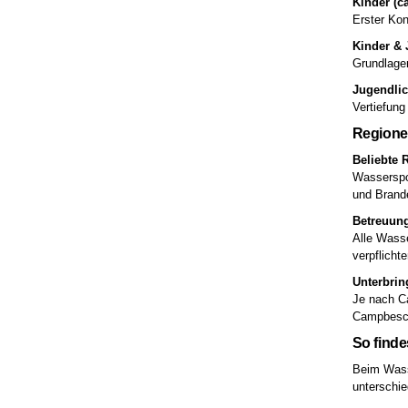
Kinder (ca
Erster Kon
Kinder & 
Grundlagen
Jugendlic
Vertiefung
Regione
Beliebte 
Wasserspo
und Brande
Betreuung
Alle Wass
verpflicht
Unterbrin
Je nach Ca
Campbesch
So find
Beim Wasse
unterschi