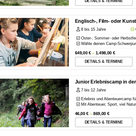
DETAILS & TERMINE
Englisch-, Film- oder Kun
8 bis 15 Jahre
Q
Oster-, Sommer- oder Herbstfer
Wähle deinen Camp-Schwerpunk
649,00
€
–
1.498,00
€
DETAILS & TERMINE
Junior Erlebniscamp in der 
7 bis 12 Jahre
Erlebnis und Abenteuercamp für 
Mit Abenteuer, Sport, viel Nat
46,00
€
–
869,00
€
DETAILS & TERMINE