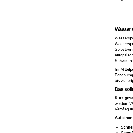
Wassers
Wasserspor
Wasserspor
Selbstver
europäisch
Schwimmken
Im Mittelp
Ferienumge
bis zu for
Das soll
Kurz gesa
werden. Wa
Verpflegun
Auf einen 
Schnel
Campf