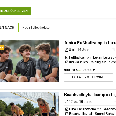
HL ZURÜCKSETZEN
EN NACH :
Junior Fußballcamp in Lu
OFF
8 bis 14 Jahre
Fußballcamp in Luxemburg zu 
Individuelles Training für Felds
490,00
€
–
620,00
€
DETAILS & TERMINE
Beachvolleyballcamp in L
12 bis 16 Jahre
Eine Ferienwoche mit Beachvol
Beachvolleyball, Strand,Schwi