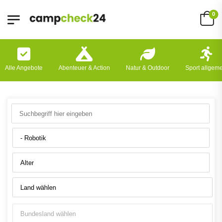
0
Alle Angebote
Abenteuer & Action
Natur & Outdoor
Sport allgem