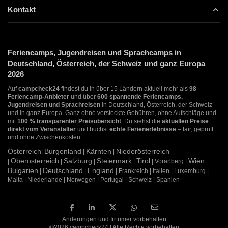
Kontakt
Feriencamps, Jugendreisen und Sprachcamps in
Deutschland, Österreich, der Schweiz und ganz Europa
2026
Auf
campcheck24
findest du in über 15 Ländern aktuell mehr als
98
Feriencamp-Anbieter
und über
600 spannende Feriencamps,
Jugendreisen und Sprachreisen
in Deutschland, Österreich, der Schweiz
und in ganz Europa. Ganz ohne versteckte Gebühren, ohne Aufschläge und
mit
100 % transparenter Preisübersicht
. Du siehst die
aktuellen Preise
direkt vom Veranstalter
und buchst
echte Ferienerlebnisse
– fair, geprüft
und ohne Zwischenkosten.
Österreich
Burgenland
Kärnten
Niederösterreich
:
|
|
Oberösterreich
Salzburg
Steiermark
Tirol
Wien
|
|
|
|
| Vorarlberg |
Bulgarien
Deutschland
England
|
|
| Frankreich | Italien | Luxemburg |
Malta | Niederlande | Norwegen | Portugal | Schweiz | Spanien
Änderungen und Irrtümer vorbehalten
©2026 campcheck24 | Alle Rechte vorbehalten