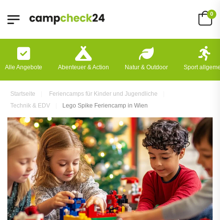
0
Alle Angebote
Abenteuer & Action
Natur & Outdoor
Sport allgem
Startseite
Feriencamps für Kinder und Jugendliche
Technik & EDV
Lego Spike Feriencamp in Wien