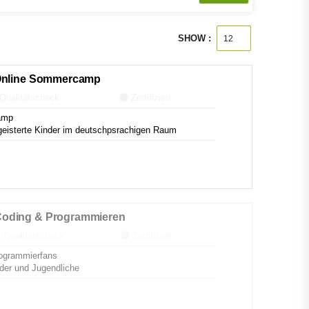
SHOW :
 Online Sommercamp
Qualitätscheck
Zertifiziert
amp
eisterte Kinder im deutschpsrachigen Raum
oding & Programmieren
Qualitätscheck
Zertifiziert
ogrammierfans
nder und Jugendliche