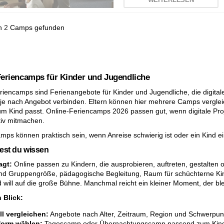
n
2
Camps gefunden
Feriencamps für Kinder und Jugendliche
riencamps sind Ferienangebote für Kinder und Jugendliche, die digital
 je nach Angebot verbinden. Eltern können hier mehrere Camps vergleic
zum Kind passt. Online-Feriencamps 2026 passen gut, wenn digitale Proj
tiv mitmachen.
mps können praktisch sein, wenn Anreise schwierig ist oder ein Kind 
test du wissen
agt:
Online passen zu Kindern, die ausprobieren, auftreten, gestalten
ind Gruppengröße, pädagogische Begleitung, Raum für schüchterne Kin
 will auf die große Bühne. Manchmal reicht ein kleiner Moment, der ble
 Blick:
l vergleichen:
Angebote nach Alter, Zeitraum, Region und Schwerpunkt
orm wählen:
Tagescamp oder Übernachtungscamp passend zum Kind