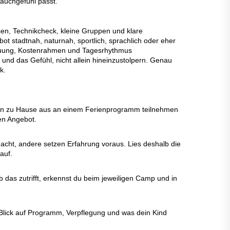
Bauchgefühl passt.
sen, Technikcheck, kleine Gruppen und klare
bot stadtnah, naturnah, sportlich, sprachlich oder eher
etreuung, Kostenrahmen und Tagesrhythmus
d das Gefühl, nicht allein hineinzustolpern. Genau
k.
 von zu Hause aus an einem Ferienprogramm teilnehmen
en Angebot.
cht, andere setzen Erfahrung voraus. Lies deshalb die
auf.
as zutrifft, erkennst du beim jeweiligen Camp und in
r Blick auf Programm, Verpflegung und was dein Kind