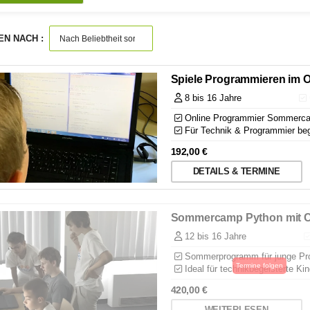
EN NACH :
Spiele Programmieren im
8 bis 16 Jahre
Online Programmier Sommerc
Für Technik & Programmier beg
192,00
€
DETAILS & TERMINE
Sommercamp Python mit C
12 bis 16 Jahre
Sommerprogramm für junge Pr
Ideal für technikbegeisterte Ki
420,00
€
WEITERLESEN