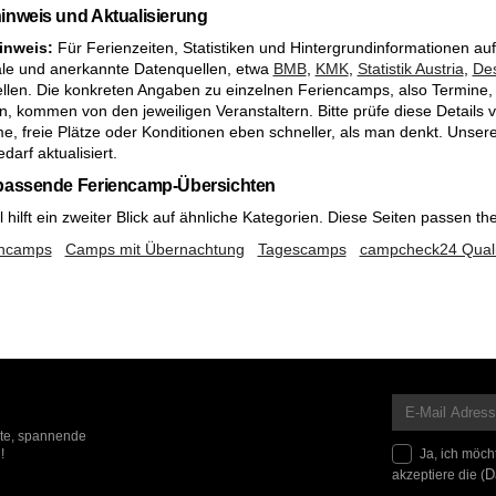
inweis und Aktualisierung
inweis:
Für Ferienzeiten, Statistiken und Hintergrundinformationen auf 
le und anerkannte Datenquellen, etwa
BMB
,
KMK
,
Statistik Austria
,
Des
llen. Die konkreten Angaben zu einzelnen Feriencamps, also Termine, 
n, kommen von den jeweiligen Veranstaltern. Bitte prüfe diese Details
, freie Plätze oder Konditionen eben schneller, als man denkt. Unsere
darf aktualisiert.
 passende Feriencamp-Übersichten
hilft ein zweiter Blick auf ähnliche Kategorien. Diese Seiten passen th
encamps
Camps mit Übernachtung
Tagescamps
campcheck24 Quali
ote, spannende
Ja, ich möch
!
akzeptiere die (
D