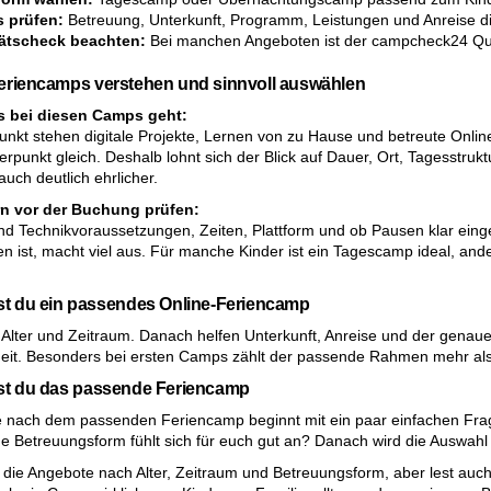
s prüfen:
Betreuung, Unterkunft, Programm, Leistungen und Anreise dir
tätscheck beachten:
Bei manchen Angeboten ist der campcheck24 Qual
eriencamps verstehen und sinnvoll auswählen
 bei diesen Camps geht:
punkt stehen digitale Projekte, Lernen von zu Hause und betreute Onlin
rpunkt gleich. Deshalb lohnt sich der Blick auf Dauer, Ort, Tagesstruk
uch deutlich ehrlicher.
rn vor der Buchung prüfen:
ind Technikvoraussetzungen, Zeiten, Plattform und ob Pausen klar eing
n ist, macht viel aus. Für manche Kinder ist ein Tagescamp ideal, an
st du ein passendes Online-Feriencamp
 Alter und Zeitraum. Danach helfen Unterkunft, Anreise und der genaue T
eit. Besonders bei ersten Camps zählt der passende Rahmen mehr als di
st du das passende Feriencamp
 nach dem passenden Feriencamp beginnt mit ein paar einfachen Fragen. 
e Betreuungsform fühlt sich für euch gut an? Danach wird die Auswahl s
t die Angebote nach Alter, Zeitraum und Betreuungsform, aber lest au