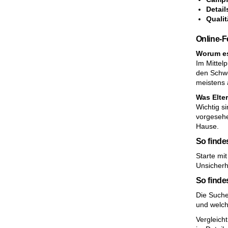
Detail
Quali
Online-F
Worum es
Im Mittel
den Schwe
meistens a
Was Elte
Wichtig s
vorgesehe
Hause.
So finde
Starte mit
Unsicherh
So finde
Die Suche
und welch
Vergleich