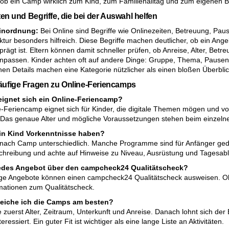
, ob ein Camp wirklich zum Kind, zum Familienalltag und zum eigenen 
ten und Begriffe, die bei der Auswahl helfen
Einordnung:
Bei Online sind Begriffe wie Onlinezeiten, Betreuung, Pau
tur besonders hilfreich. Diese Begriffe machen deutlicher, ob ein Ange
eprägt ist. Eltern können damit schneller prüfen, ob Anreise, Alter, B
assen. Kinder achten oft auf andere Dinge: Gruppe, Thema, Pausen un
inen Details machen eine Kategorie nützlicher als einen bloßen Überblic
ufige Fragen zu Online-Feriencamps
eignet sich ein Online-Feriencamp?
e-Feriencamp eignet sich für Kinder, die digitale Themen mögen und
Das genaue Alter und mögliche Voraussetzungen stehen beim einzeln
n Kind Vorkenntnisse haben?
e nach Camp unterschiedlich. Manche Programme sind für Anfänger geda
reibung und achte auf Hinweise zu Niveau, Ausrüstung und Tagesabl
jedes Angebot über den campcheck24 Qualitätscheck?
ige Angebote können einen campcheck24 Qualitätscheck ausweisen. Ob d
mationen zum Qualitätscheck.
leiche ich die Camps am besten?
e zuerst Alter, Zeitraum, Unterkunft und Anreise. Danach lohnt sich de
teressiert. Ein guter Fit ist wichtiger als eine lange Liste an Aktivitäten.