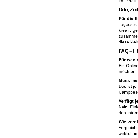
im Detail
Orte, Zei
Für die 
Tagesstruk
kreativ g
zusammenp
diese kle
FAQ – Hä
Für wen 
Ein Onlin
möchten. 
Muss mei
Das ist j
Campbesch
Verfügt 
Nein. Ein
den Infor
Wie verg
Vergleich
wirklich in