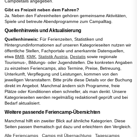
Campdetails angegeben.
Gibt es Freizeit neben dem Fahren?
Ja. Neben den Fahreinheiten gehören gemeinsame Aktivitäten,
Spiele und betreute Abendprogramme zum Campalltag.
Quellenhinweis und Aktualisierung
Quellenhinweis:
Für Ferienzeiten, Statistiken und
Hintergrundinformationen auf unseren Kategorieseiten nutzen wir
öffentliche Stellen, Fachportale und anerkannte Datenquellen,
etwa
BMB
,
KMK
,
Statistik Austria
,
Destatis
sowie regionale
Tourismus-, Bildungs- oder Jugendstellen. Die konkreten Angaben
zu einzelnen Feriencamps, also Termine, Preise, Betreuung,
Unterkunft, Verpflegung und Leistungen, kommen von den
jeweiligen Veranstaltern. Bitte prüfe diese Details vor der Buchung
direkt im Angebot. Manchmal ändern sich Programme, freie
Plätze oder Konditionen eben schneller, als man denkt. Unsere
Kategorieseiten werden regelmäßig redaktionell geprüft und bei
Bedarf aktualisiert.
Weitere passende Feriencamp-Übersichten
Manchmal hilft ein zweiter Blick auf ähnliche Kategorien. Diese
Seiten passen thematisch gut dazu und erleichtern den Vergleich.
Alle Feriencamps
Camps mit Übernachtung
Tagescamps