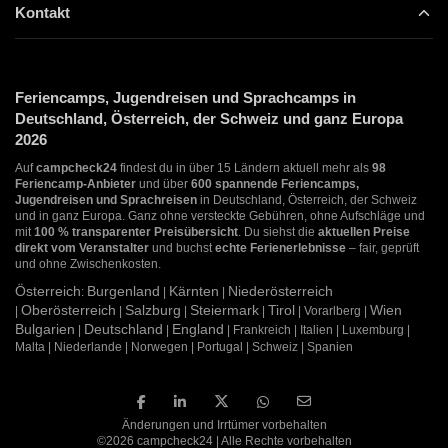
Kontakt
Feriencamps, Jugendreisen und Sprachcamps in
Deutschland, Österreich, der Schweiz und ganz Europa
2026
Auf
campcheck24
findest du in über 15 Ländern aktuell mehr als
98
Feriencamp-Anbieter
und über
600 spannende Feriencamps,
Jugendreisen und Sprachreisen
in Deutschland, Österreich, der Schweiz
und in ganz Europa. Ganz ohne versteckte Gebühren, ohne Aufschläge und
mit
100 % transparenter Preisübersicht
. Du siehst die
aktuellen Preise
direkt vom Veranstalter
und buchst
echte Ferienerlebnisse
– fair, geprüft
und ohne Zwischenkosten.
Österreich
Burgenland
Kärnten
Niederösterreich
:
|
|
Oberösterreich
Salzburg
Steiermark
Tirol
Wien
|
|
|
|
| Vorarlberg |
Bulgarien
Deutschland
England
|
|
| Frankreich | Italien | Luxemburg |
Malta | Niederlande | Norwegen | Portugal | Schweiz | Spanien
Änderungen und Irrtümer vorbehalten
©2026 campcheck24 | Alle Rechte vorbehalten