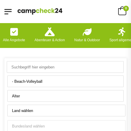
0
Alle Angebote
Abenteuer & Action
Natur & Outdoor
Sport allgem