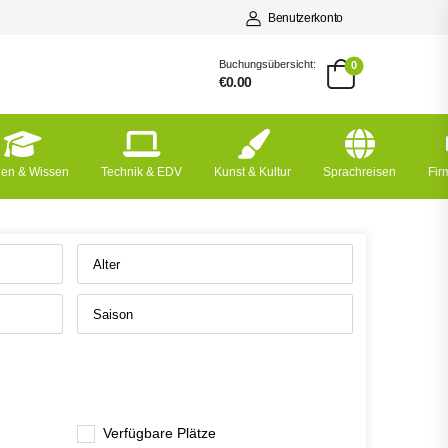
Benutzerkonto
Buchungsübersicht:
0
€0.00
nen & Wissen
Technik & EDV
Kunst & Kultur
Sprachreisen
Fi
Verfügbare Plätze