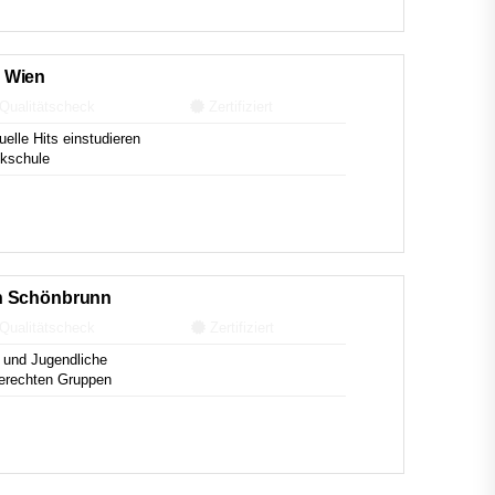
 Wien
Qualitätscheck
Zertifiziert
lle Hits einstudieren
kschule
n Schönbrunn
Qualitätscheck
Zertifiziert
 und Jugendliche
sgerechten Gruppen