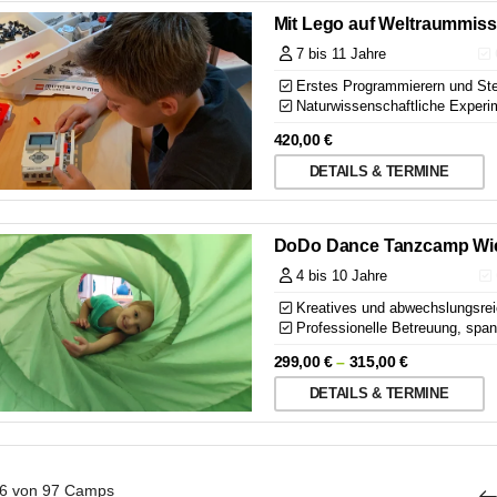
Mit Lego auf Weltraummiss
7 bis 11 Jahre
Erstes Programmierern und Ste
Naturwissenschaftliche Experim
420,00
€
DETAILS & TERMINE
DoDo Dance Tanzcamp Wi
4 bis 10 Jahre
Kreatives und abwechslungsre
Professionelle Betreuung, sp
299,00
€
–
315,00
€
DETAILS & TERMINE
6 von 97
Camps