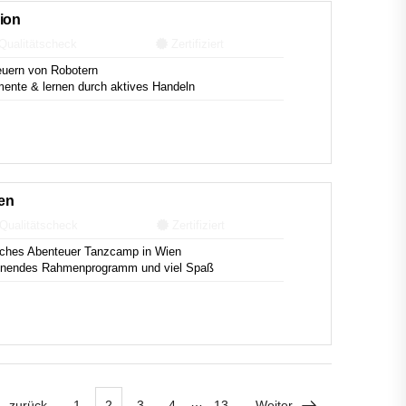
ion
Qualitätscheck
Zertifiziert
uern von Robotern
ente & lernen durch aktives Handeln
en
Qualitätscheck
Zertifiziert
iches Abenteuer Tanzcamp in Wien
annendes Rahmenprogramm und viel Spaß
…
zurück
1
2
3
4
13
Weiter