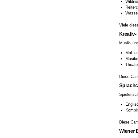
Wildni
Reiterc
Wasser
Viele dies
Kreativ
Musik- und
Mal- un
Musikc
Theater
Diese Camp
Sprachc
Spieleris
Englis
Kombin
Diese Camp
Wiener B