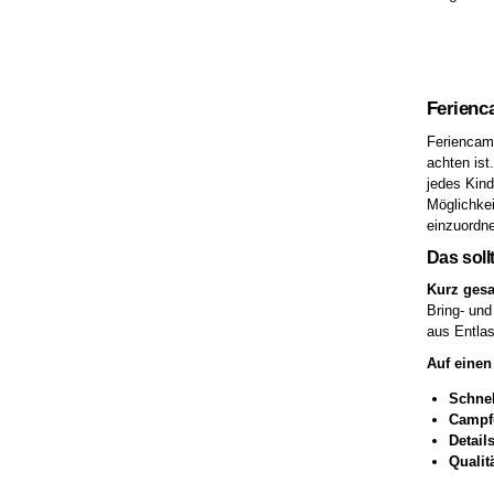
Ferienc
Feriencamp
achten ist
jedes Kind
Möglichkei
einzuordne
Das soll
Kurz gesa
Bring- und
aus Entlas
Auf einen 
Schnel
Campf
Detail
Qualit