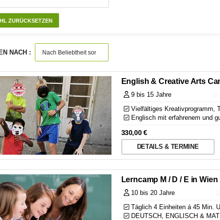
HL ZURÜCKSETZEN
EN NACH :
English & Creative Arts C
9 bis 15 Jahre
Vielfältiges Kreativprogramm, 
Englisch mit erfahrenem und g
330,00
€
DETAILS & TERMINE
Lerncamp M / D / E in Wien
10 bis 20 Jahre
Täglich 4 Einheiten á 45 Min. Un
DEUTSCH, ENGLISCH & MATHEM