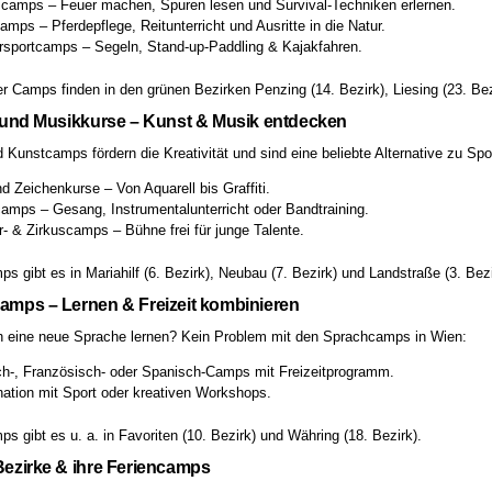
scamps – Feuer machen, Spuren lesen und Survival-Techniken erlernen.
amps – Pferdepflege, Reitunterricht und Ausritte in die Natur.
sportcamps – Segeln, Stand-up-Paddling & Kajakfahren.
er Camps finden in den grünen Bezirken Penzing (14. Bezirk), Liesing (23. Bezi
- und Musikkurse – Kunst & Musik entdecken
 Kunstcamps fördern die Kreativität und sind eine beliebte Alternative zu S
d Zeichenkurse – Von Aquarell bis Graffiti.
amps – Gesang, Instrumentalunterricht oder Bandtraining.
- & Zirkuscamps – Bühne frei für junge Talente.
s gibt es in Mariahilf (6. Bezirk), Neubau (7. Bezirk) und Landstraße (3. Bezi
amps – Lernen & Freizeit kombinieren
ch eine neue Sprache lernen? Kein Problem mit den Sprachcamps in Wien:
ch-, Französisch- oder Spanisch-Camps mit Freizeitprogramm.
ation mit Sport oder kreativen Workshops.
s gibt es u. a. in Favoriten (10. Bezirk) und Währing (18. Bezirk).
ezirke & ihre Feriencamps