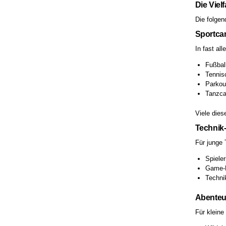
Die Viel
Die folgen
Sportca
In fast al
Fußbal
Tennis
Parkour
Tanzca
Viele dies
Technik-
Für junge 
Spiele
Game-D
Techni
Abenteu
Für kleine