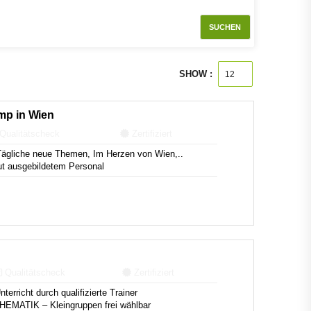
SUCHEN
SHOW :
amp in Wien
Qualitätscheck
Zertifiziert
Tägliche neue Themen, Im Herzen von Wien,..
ut ausgebildetem Personal
Qualitätscheck
Zertifiziert
terricht durch qualifizierte Trainer
ATIK – Kleingruppen frei wählbar