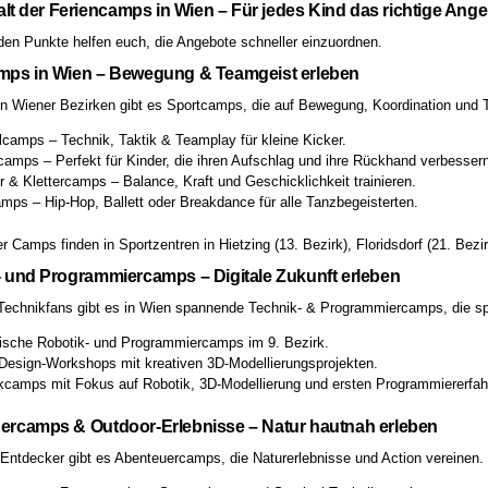
falt der Feriencamps in Wien – Für jedes Kind das richtige Ang
den Punkte helfen euch, die Angebote schneller einzuordnen.
mps in Wien – Bewegung & Teamgeist erleben
len Wiener Bezirken gibt es Sportcamps, die auf Bewegung, Koordination und 
lcamps – Technik, Taktik & Teamplay für kleine Kicker.
camps – Perfekt für Kinder, die ihren Aufschlag und ihre Rückhand verbesser
 & Klettercamps – Balance, Kraft und Geschicklichkeit trainieren.
mps – Hip-Hop, Ballett oder Breakdance für alle Tanzbegeisterten.
er Camps finden in Sportzentren in Hietzing (13. Bezirk), Floridsdorf (21. Bezir
 und Programmiercamps – Digitale Zukunft erleben
Technikfans gibt es in Wien spannende Technik- & Programmiercamps, die spie
rische Robotik- und Programmiercamps im 9. Bezirk.
esign-Workshops mit kreativen 3D-Modellierungsprojekten.
kcamps mit Fokus auf Robotik, 3D-Modellierung und ersten Programmiererfah
ercamps & Outdoor-Erlebnisse – Natur hautnah erleben
 Entdecker gibt es Abenteuercamps, die Naturerlebnisse und Action vereinen.