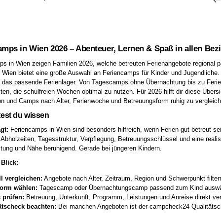
amps in Wien 2026 – Abenteuer, Lernen & Spaß in allen Bez
s in Wien zeigen Familien 2026, welche betreuten Ferienangebote regional p
. Wien bietet eine große Auswahl an Feriencamps für Kinder und Jugendliche. Ob
 das passende Ferienlager. Von Tagescamps ohne Übernachtung bis zu Ferie
ten, die schulfreien Wochen optimal zu nutzen. Für 2026 hilft dir diese Übersi
n und Camps nach Alter, Ferienwoche und Betreuungsform ruhig zu vergleich
test du wissen
gt:
Feriencamps in Wien sind besonders hilfreich, wenn Ferien gut betreut sei
 Abholzeiten, Tagesstruktur, Verpflegung, Betreuungsschlüssel und eine realis
tung und Nähe beruhigend. Gerade bei jüngeren Kindern.
Blick:
l vergleichen:
Angebote nach Alter, Zeitraum, Region und Schwerpunkt filter
orm wählen:
Tagescamp oder Übernachtungscamp passend zum Kind auswä
s prüfen:
Betreuung, Unterkunft, Programm, Leistungen und Anreise direkt ver
ätscheck beachten:
Bei manchen Angeboten ist der campcheck24 Qualitätsch