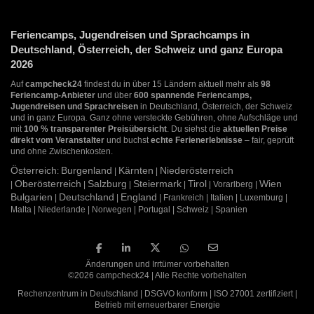
Feriencamps, Jugendreisen und Sprachcamps in
Deutschland, Österreich, der Schweiz und ganz Europa
2026
Auf
campcheck24
findest du in über 15 Ländern aktuell mehr als
98
Feriencamp-Anbieter
und über
600 spannende Feriencamps,
Jugendreisen und Sprachreisen
in Deutschland, Österreich, der Schweiz
und in ganz Europa. Ganz ohne versteckte Gebühren, ohne Aufschläge und
mit
100 % transparenter Preisübersicht
. Du siehst die
aktuellen Preise
direkt vom Veranstalter
und buchst
echte Ferienerlebnisse
– fair, geprüft
und ohne Zwischenkosten.
Österreich
Burgenland
Kärnten
Niederösterreich
:
|
|
Oberösterreich
Salzburg
Steiermark
Tirol
Wien
|
|
|
|
| Vorarlberg |
Bulgarien
Deutschland
England
|
|
| Frankreich | Italien | Luxemburg |
Malta | Niederlande | Norwegen | Portugal | Schweiz | Spanien
Änderungen und Irrtümer vorbehalten
©2026 campcheck24 | Alle Rechte vorbehalten
Rechenzentrum in Deutschland | DSGVO konform | ISO 27001 zertifiziert |
Betrieb mit erneuerbarer Energie