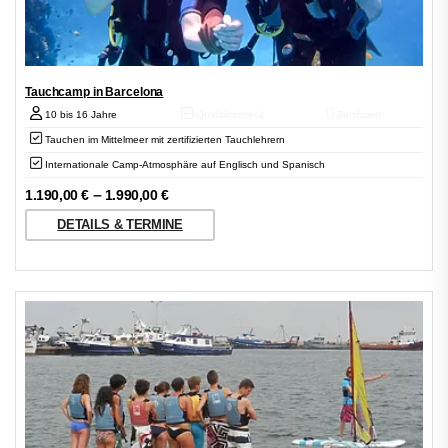
Tauchcamp in Barcelona
10 bis 16 Jahre
Qualitätscheck
Zertifiziert
Tauchen im Mittelmeer mit zertifizierten Tauchlehrern
Internationale Camp-Atmosphäre auf Englisch und Spanisch
–
1.190,00
€
1.990,00
€
DETAILS & TERMINE