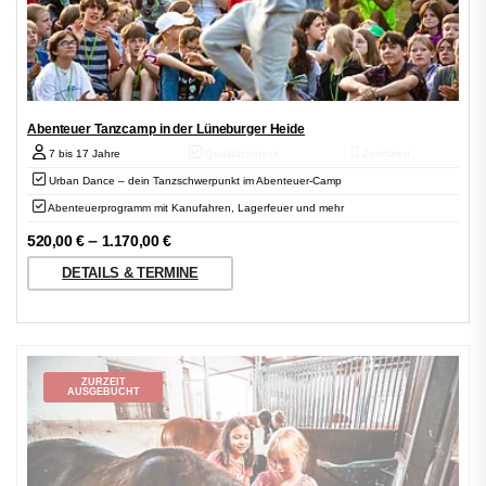
Abenteuer Tanzcamp in der Lüneburger Heide
7 bis 17 Jahre
Qualitätscheck
Zertifiziert
Urban Dance – dein Tanzschwerpunkt im Abenteuer-Camp
Abenteuerprogramm mit Kanufahren, Lagerfeuer und mehr
–
520,00
€
1.170,00
€
DETAILS & TERMINE
ZURZEIT
AUSGEBUCHT