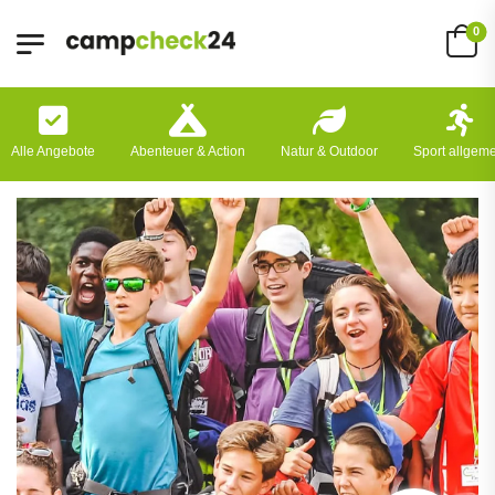
0
Alle Angebote
Abenteuer & Action
Natur & Outdoor
Sport allgem