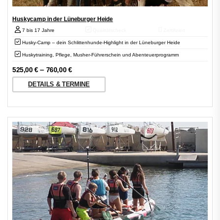
Huskycamp in der Lüneburger Heide
7 bis 17 Jahre
Qualitätscheck
Zertifiziert
Husky-Camp – dein Schlittenhunde-Highlight in der Lüneburger Heide
Huskytraining, Pflege, Musher-Führerschein und Abenteuerprogramm
–
525,00
€
760,00
€
DETAILS & TERMINE