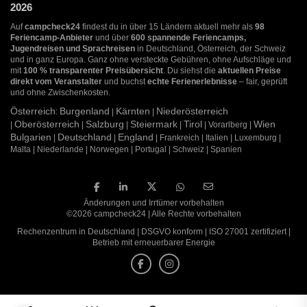
2026
Auf
campcheck24
findest du in über 15 Ländern aktuell mehr als
98
Feriencamp-Anbieter
und über
600 spannende Feriencamps,
Jugendreisen und Sprachreisen
in Deutschland, Österreich, der Schweiz
und in ganz Europa. Ganz ohne versteckte Gebühren, ohne Aufschläge und
mit
100 % transparenter Preisübersicht
. Du siehst die
aktuellen Preise
direkt vom Veranstalter
und buchst
echte Ferienerlebnisse
– fair, geprüft
und ohne Zwischenkosten.
Österreich
Burgenland
Kärnten
Niederösterreich
:
|
|
Oberösterreich
Salzburg
Steiermark
Tirol
Wien
|
|
|
|
| Vorarlberg |
Bulgarien
Deutschland
England
|
|
| Frankreich | Italien | Luxemburg |
Malta | Niederlande | Norwegen | Portugal | Schweiz | Spanien
Änderungen und Irrtümer vorbehalten
©2026 campcheck24 | Alle Rechte vorbehalten
Rechenzentrum in Deutschland | DSGVO konform | ISO 27001 zertifiziert |
Betrieb mit erneuerbarer Energie