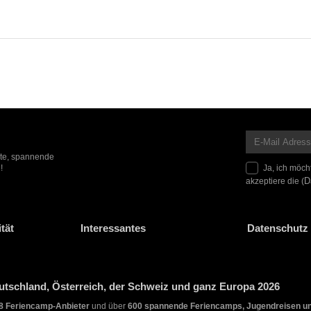
ote, spannende
Ja, ich möch
!
akzeptiere die (
D
tät
Interessantes
Datenschutz 
tschland, Österreich, der Schweiz und ganz Europa 2026
8 Feriencamp-Anbieter
und über
600 spannende Feriencamps, Jugendreisen u