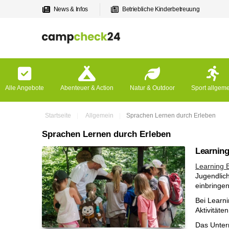
News & Infos
Betriebliche Kinderbetreuung
Alle Angebote
Abenteuer & Action
Natur & Outdoor
Sport allgem
Startseite
Allgemein
Sprachen Lernen durch Erleben
Sprachen Lernen durch Erleben
Learning
Learning 
Jugendlich
einbringe
Bei Learn
Aktivitäte
Das Unter