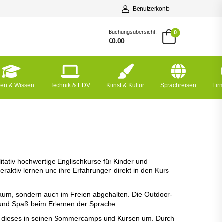
Benutzerkonto
Buchungsübersicht:
0
€0.00
nen & Wissen
Technik & EDV
Kunst & Kultur
Sprachreisen
Fi
itativ hochwertige Englischkurse für Kinder und
teraktiv lernen und ihre Erfahrungen direkt in den Kurs
um, sondern auch im Freien abgehalten. Die Outdoor-
g und Spaß beim Erlernen der Sprache.
zt dieses in seinen Sommercamps und Kursen um. Durch