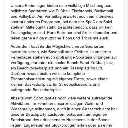
Unsere Ferienlager bieten eine vielfältige Mischung aus
beliebten Sportarten wie Fußball, Tischtennis, Basketball
und Volleyball. Am Vormittag erwartet euch ein intensives
sportorientiertes Programm, bei dem der Spaß am Spiel
stets im Mittelpunkt steht. Beachtet jedoch, dass wir kein
Trainingslager sind. Eure Betreuer sind Freizeitsportler und
teilen gerne einige nützliche Tipps und Tricks mit euch.
Außerdem habt ihr die Möglichkeit, neue Sportarten
auszuprobieren, wie Baseball oder Frisbee. In unserem
Ferienlager stehen euch großartige Sporteinrichtungen zur
Verfügung, darunter ein cooler Beach-Sand-Fußballplatz,
ein Beachvolleyballplatz und ein Rasenplatz im Ort.
Darüber hinaus bieten wir eine komplette
Tischtennisausrüstung mit eigener Platte, sowie einen
kleinen Basketballplatz für Streetballsessions und
aufregende Basketballspiele.
Abseits vom Sport gibt es noch viele weitere aufregende
Aktivitäten. Ihr könnt an unserer lustigen Wald- und
Wiesenrallye teilnehmen, euch in einer Wasserschlacht bei
unserer Beachparty austoben, entspannt am eigenen
Sandstrand des erfrischenden Hustesees in der Sonne
liegen, Lagerfeuer mit Stockbrot genießen oder an einer