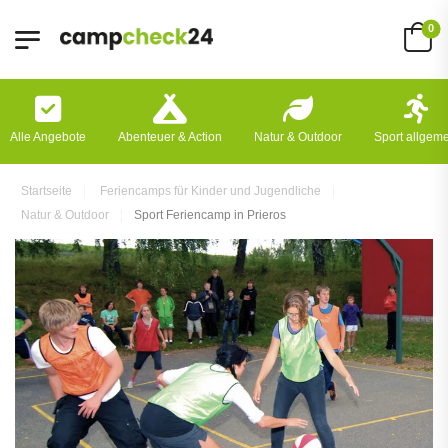
0
Alle Angebote
Abenteuer & Action
Natur & Outdoor
Sport allgem
Startseite
Feriencamps für Kinder und Jugendliche
Natur & Outdoor
Sport Feriencamp in Prieros