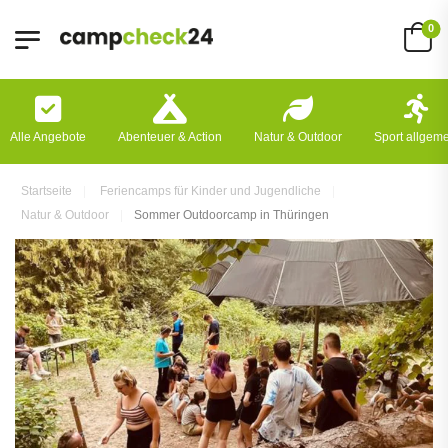
0
Alle Angebote
Abenteuer & Action
Natur & Outdoor
Sport allgem
Startseite
Feriencamps für Kinder und Jugendliche
Natur & Outdoor
Sommer Outdoorcamp in Thüringen