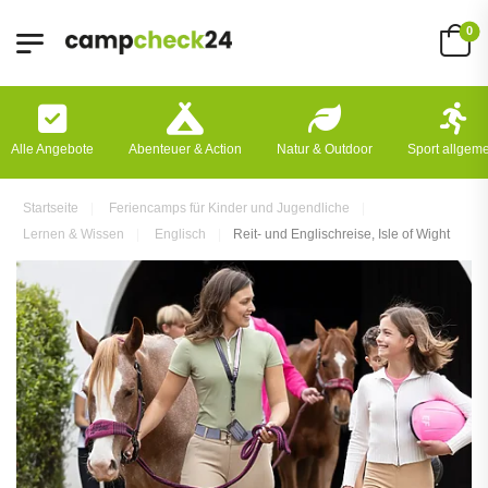
0
Alle Angebote
Abenteuer & Action
Natur & Outdoor
Sport allgem
Startseite
Feriencamps für Kinder und Jugendliche
Lernen & Wissen
Englisch
Reit- und Englischreise, Isle of Wight