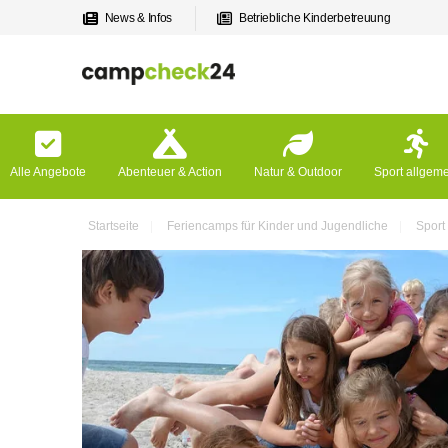
News & Infos
Betriebliche Kinderbetreuung
Alle Angebote
Abenteuer & Action
Natur & Outdoor
Sport allgem
Startseite
Feriencamps für Kinder und Jugendliche
Sport