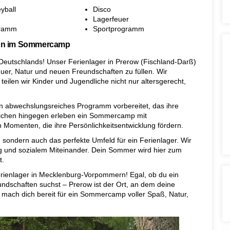
yball
Disco
Lagerfeuer
gramm
Sportprogramm
 Fun im Sommercamp
eutschlands! Unser Ferienlager in Prerow (Fischland-Darß)
teuer, Natur und neuen Freundschaften zu füllen. Wir
 teilen wir Kinder und Jugendliche nicht nur altersgerecht,
in abwechslungsreiches Programm vorbereitet, das ihre
ndlichen hingegen erleben ein Sommercamp mit
Momenten, die ihre Persönlichkeitsentwicklung fördern.
, sondern auch das perfekte Umfeld für ein Ferienlager. Wir
 und sozialem Miteinander. Dein Sommer wird hier zum
t.
rienlager in Mecklenburg-Vorpommern! Egal, ob du ein
ndschaften suchst – Prerow ist der Ort, an dem deine
ach dich bereit für ein Sommercamp voller Spaß, Natur,