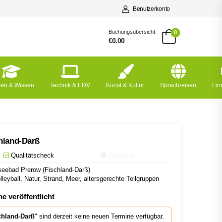
Benutzerkonto
Buchungsübersicht:
0
€0.00
nen & Wissen
Technik & EDV
Kunst & Kultur
Sprachreisen
Fi
hland-Darß
Qualitätscheck
Zertifiziert
eebad Prerow (Fischland-Darß)
leyball, Natur, Strand, Meer, altersgerechte Teilgruppen
e veröffentlicht
chland-Darß
" sind derzeit keine neuen Termine verfügbar.