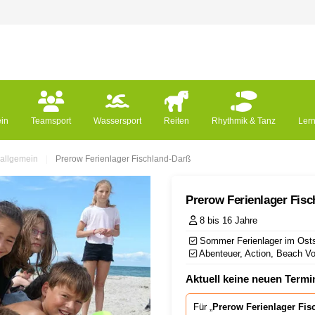
ein
Teamsport
Wassersport
Reiten
Rhythmik & Tanz
Ler
 allgemein
Prerow Ferienlager Fischland-Darß
Prerow Ferienlager Fisc
8 bis 16 Jahre
Sommer Ferienlager im Osts
Abenteuer, Action, Beach Vol
Aktuell keine neuen Termin
Für „
Prerow Ferienlager Fis